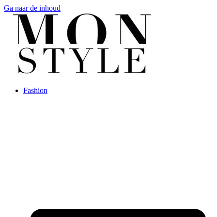
Ga naar de inhoud
Fashion