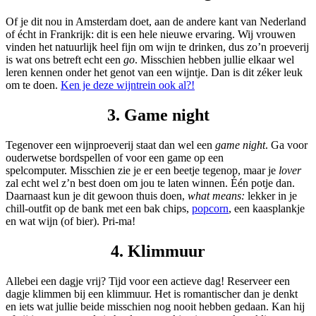
Of je dit nou in Amsterdam doet, aan de andere kant van Nederland
of écht in Frankrijk: dit is een hele nieuwe ervaring. Wij vrouwen
vinden het natuurlijk heel fijn om wijn te drinken, dus zo’n proeverij
is wat ons betreft echt een
go
. Misschien hebben jullie elkaar wel
leren kennen onder het genot van een wijntje. Dan is dit zéker leuk
om te doen.
Ken je deze wijntrein ook al?!
3. Game night
Tegenover een wijnproeverij staat dan wel een
game night
. Ga voor
ouderwetse bordspellen of voor een game op een
spelcomputer. Misschien zie je er een beetje tegenop, maar je
lover
zal echt wel z’n best doen om jou te laten winnen. Één potje dan.
Daarnaast kun je dit gewoon thuis doen,
what means:
lekker
in je
chill-outfit op de bank met een bak chips,
popcorn
, een kaasplankje
en wat wijn (of bier). Pri-ma!
4. Klimmuur
Allebei een dagje vrij? Tijd voor een actieve dag! Reserveer een
dagje klimmen bij een klimmuur. Het is romantischer dan je denkt
en iets wat jullie beide misschien nog nooit hebben gedaan. Kan hij