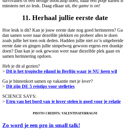
survivallen of een heftige bootcamp doen, maar een potje karten is
minstens net zo leuk.
Daag elkaar uit,
the game is on!
11. Herhaal jullie eerste date
Hoe leuk is dit? Kan je jouw eerste date nog goed herinneren? Ga
dan samen weer naar dezelfde plekken en probeer alles te doen
zoals jullie het toen ook deden. Hadden jullie niet zo’n uitgebreide
eerste date en gingen jullie simpelweg gewoon ergens een drankje
doen? Dan kan je ook gewoon weer naar diezelfde plek gaan en
samen herinnering opdoen.
Heb je dit al gezien?
>
Dit is het tropische eiland in Berlijn waar je NU heen wil
Ga je binnenkort samen op vakantie met je
lover
?
>
Dit zijn DE 5 reistips voor stelletjes
SCIENCE SAYS:
>
Eten van het bord van je lover stelen is goed voor je relatie
PHOTO CREDITS: VALENTINAFERRAGNI
Zo word je een pro in small talk!