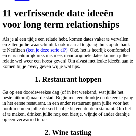
11 verfrissende date ideeën
voor long term relationships
Als je al een tijdje een relatie hebt, komen dates vaker te vervallen
en zitten jullie waarschijnlijk ook maar al te graag thuis op de bank
te Netflixen
(ken je deze serie al?)
. Oké, het is heerlijk comfortabel
en er is natuurlijk niks mis mee, maar originele dates kunnen jullie
relatie wel weer een
boost
geven!
Om alvast met leuke ideeën aan te
komen bij je
lover
, geven wij je wat tips.
1. Restaurant hoppen
Ga op een doordeweekse dag (of in het weekend, wat jullie het
beste uitkomt) naar de stad. Begin met een drankje en de eerste gang
in het eerste restaurant, in een ander restaurant gaan jullie voor het
hoofdmenu en jullie dessert haal je bij een derde restaurant. Om het
af te maken, drinken jullie nog een biertje, wijntje of ander drankje
op een verwarmd terras.
2. Wine tasting