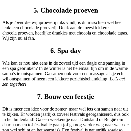
5. Chocolade proeven
Als je
lover
die wijnproeverij niks vindt, is dit misschien wel heel
leuk: een chocolade proeverij. Denk aan de meest lekkere
chocola proeven, heerlijke drankjes met chocola en chocolade tapas.
Wij zijn nu al fan.
6. Spa day
Wie kan er nou niet eens in de zoveel tijd een dagje ontspanning in
een spa gebruiken? In de winter is het helemaal fijn om in de warme
sauna’s te ontspannen. Ga samen ook voor een massage als je écht
wil ontspannen of neem een lekkere gezichtsbehandeling.
Let’s get
zen together!
7. Bouw een feestje
Dit is meer een idee voor de zomer, maar wel iets om samen naar uit
te kijken. Er worden jaarlijks zoveel festivals georganiseerd, dus ook
in het buitenland! Ga een weekendje naar Duitsland of België om
daar naar een tof festival te gaan (of ga nog verder weg naar waar de
zon wél schijnt en het warm is). Een festival is natuurlijk sowieso