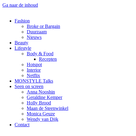
Ga naar de inhoud
Fashion
Broke or Bargain
Duurzaam
Nieuws
Beauty
Lifestyle
Body & Food
Recepten
Hotspot
Interior
Netflix
MONSTYLE Talks
Seen on screen
Anna Nooshin
Geraldine Kemper
Holly Brood
Maan de Steenwinkel
Monica Geuze
Wendy van Dijk
Contact