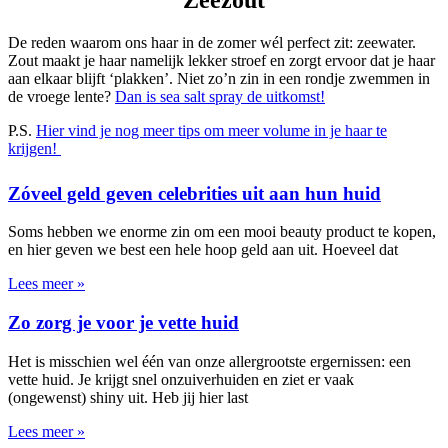
De reden waarom ons haar in de zomer wél perfect zit: zeewater.
Zout maakt je haar namelijk lekker stroef en zorgt ervoor dat je haar
aan elkaar blijft ‘plakken’. Niet zo’n zin in een rondje zwemmen in
de vroege lente?
Dan is sea salt spray de uitkomst!
P.S.
Hier vind je nog meer tips om meer volume in je haar te
krijgen!
Zóveel geld geven celebrities uit aan hun huid
Soms hebben we enorme zin om een mooi beauty product te kopen,
en hier geven we best een hele hoop geld aan uit. Hoeveel dat
Lees meer »
Zo zorg je voor je vette huid
Het is misschien wel één van onze allergrootste ergernissen: een
vette huid. Je krijgt snel onzuiverhuiden en ziet er vaak
(ongewenst) shiny uit. Heb jij hier last
Lees meer »