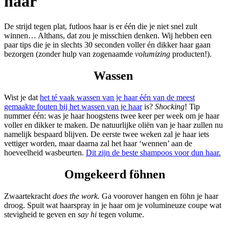
haar
De strijd tegen plat, futloos haar is er één die je niet snel zult
winnen… Althans, dat zou je misschien denken. Wij hebben een
paar tips die je in slechts 30 seconden voller én dikker haar gaan
bezorgen (zonder hulp van zogenaamde
volumizing
producten!).
Wassen
Wist je dat
het té vaak wassen van je haar één van de meest
gemaakte fouten bij het wassen van je haar
is?
Shocking
! Tip
nummer één: was je haar hoogstens twee keer per week om je haar
voller en dikker te maken. De natuurlijke oliën van je haar zullen nu
namelijk bespaard blijven. De eerste twee weken zal je haar iets
vettiger worden, maar daarna zal het haar ‘wennen’ aan de
hoeveelheid wasbeurten.
Dit zijn de beste shampoos voor dun haar.
Omgekeerd föhnen
Zwaartekracht
does the work.
Ga voorover hangen en föhn je haar
droog. Spuit wat haarspray in je haar om je volumineuze coupe wat
stevigheid te geven en
say hi
tegen volume.