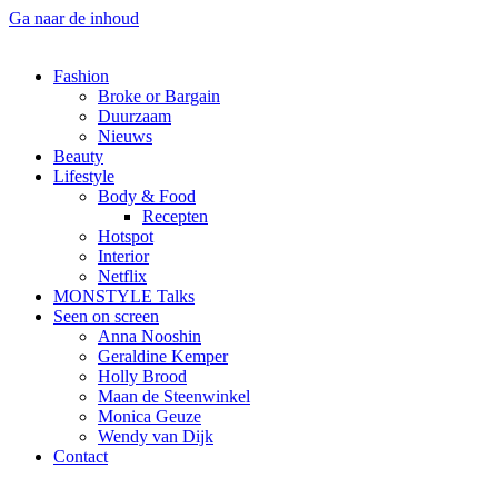
Ga naar de inhoud
Fashion
Broke or Bargain
Duurzaam
Nieuws
Beauty
Lifestyle
Body & Food
Recepten
Hotspot
Interior
Netflix
MONSTYLE Talks
Seen on screen
Anna Nooshin
Geraldine Kemper
Holly Brood
Maan de Steenwinkel
Monica Geuze
Wendy van Dijk
Contact