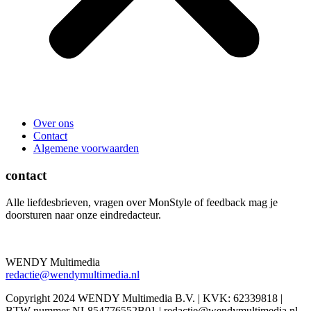
Over ons
Contact
Algemene voorwaarden
contact
Alle liefdesbrieven, vragen over MonStyle of feedback mag je
doorsturen naar onze eindredacteur.
WENDY Multimedia
redactie@wendymultimedia.nl
Copyright 2024 WENDY Multimedia B.V. | KVK: 62339818 |
BTW nummer NL854776552B01 | redactie@wendymultimedia.nl