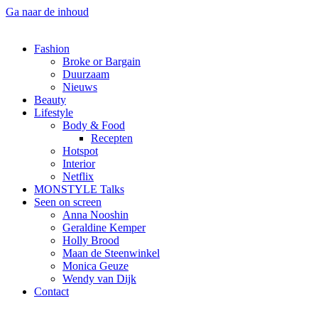
Ga naar de inhoud
Fashion
Broke or Bargain
Duurzaam
Nieuws
Beauty
Lifestyle
Body & Food
Recepten
Hotspot
Interior
Netflix
MONSTYLE Talks
Seen on screen
Anna Nooshin
Geraldine Kemper
Holly Brood
Maan de Steenwinkel
Monica Geuze
Wendy van Dijk
Contact