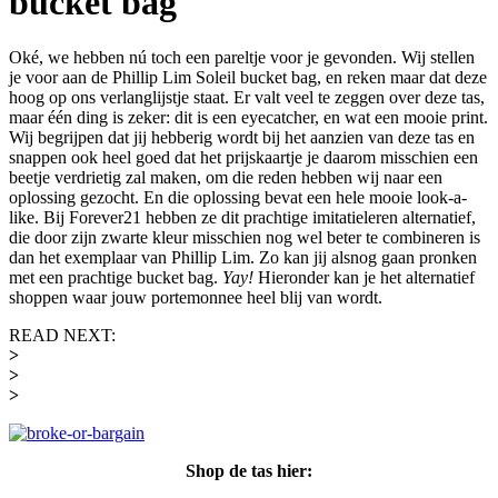
bucket bag
Oké, we hebben nú toch een pareltje voor je gevonden. Wij stellen
je voor aan de Phillip Lim Soleil bucket bag, en reken maar dat deze
hoog op ons verlanglijstje staat. Er valt veel te zeggen over deze tas,
maar één ding is zeker: dit is een eyecatcher, en wat een mooie print.
Wij begrijpen dat jij hebberig wordt bij het aanzien van deze tas en
snappen ook heel goed dat het prijskaartje je daarom misschien een
beetje verdrietig zal maken, om die reden hebben wij naar een
oplossing gezocht. En die oplossing bevat een hele mooie look-a-
like. Bij Forever21 hebben ze dit prachtige imitatieleren alternatief,
die door zijn zwarte kleur misschien nog wel beter te combineren is
dan het exemplaar van Phillip Lim. Zo kan jij alsnog gaan pronken
met een prachtige bucket bag.
Yay!
Hieronder kan
je
het alternatief
shoppen waar jouw portemonnee heel blij van wordt.
READ NEXT:
>
>
>
Shop de tas hier: