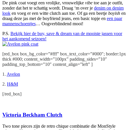
De pink coat voegt een vrolijke, vrouwelijke
vibe
toe aan je outfit,
zonder dat het te schattig wordt. Draag ‘m over je
denim on denim
look
en voeg er een witte clutch aan toe. Of ga een beetje
boyish
en
draag deze jas met de boyfriend jeans, een basic topje en
een paar
mannenschoentjes
… Oogverblindend mooi!
P.S.
Bekijk hier de buy, save & dream van de mooiste jassen voor
het aankomend seizoen!
[red_box box_bg_color=”#fff” box_text_color=”#000″; border:1px
thick #000; content_width=”100px” padding_sides=”10″
padding_top_bottom=”10″ content_align=”left” ]
1.
Avelon
2.
H&M
[/red_box]
Victoria Beckham Clutch
Two tone pieces zijn de retro chique combinatie die MonStyle