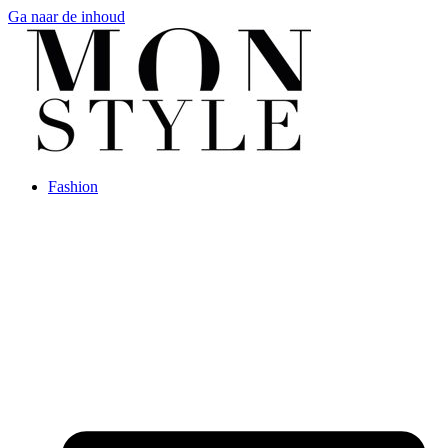
Ga naar de inhoud
Fashion