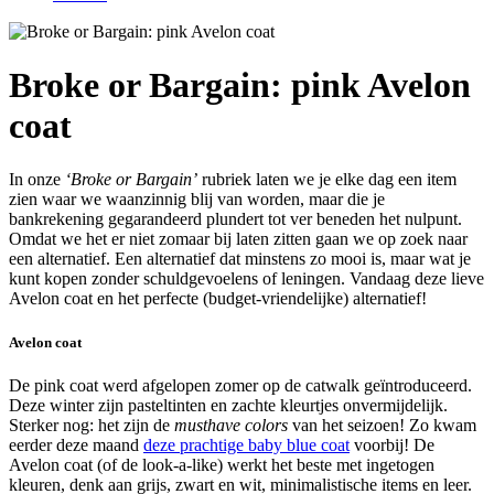
Broke or Bargain: pink Avelon
coat
In onze
‘Broke or Bargain’
rubriek laten we je elke dag een item
zien waar we waanzinnig blij van worden, maar die je
bankrekening gegarandeerd plundert tot ver beneden het nulpunt.
Omdat we het er niet zomaar bij laten zitten gaan we op zoek naar
een alternatief. Een alternatief dat minstens zo mooi is, maar wat je
kunt kopen zonder schuldgevoelens of leningen. Vandaag deze lieve
Avelon coat en het perfecte (budget-vriendelijke) alternatief!
Avelon coat
De pink coat werd afgelopen zomer op de catwalk geïntroduceerd.
Deze winter zijn pasteltinten en zachte kleurtjes onvermijdelijk.
Sterker nog: het zijn de
musthave colors
van het seizoen! Zo kwam
eerder deze maand
deze prachtige baby blue coat
voorbij! De
Avelon coat (of de look-a-like) werkt het beste met ingetogen
kleuren, denk aan grijs, zwart en wit, minimalistische items en leer.