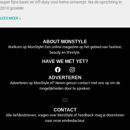
super fijne basic en off-duty cool items ontwerpt. Na de oprichting in
2010 groeide
LEES MEER »
ABOUT MONSTYLE
Welkom op MonStyle! Een online magazine op het gebied van fashion,
beauty en lifestyle.
HAVE WE MET YET?
ADVERTEREN
Adverteren op MonStyle.nl? Neem gerust contact met ons op om de
mogelijkheden door te spreken.
CONTACT
Alle liefdesbrieven, vragen over MonStyle of feedback mag je doorsturen
naar onze eindredacteur.