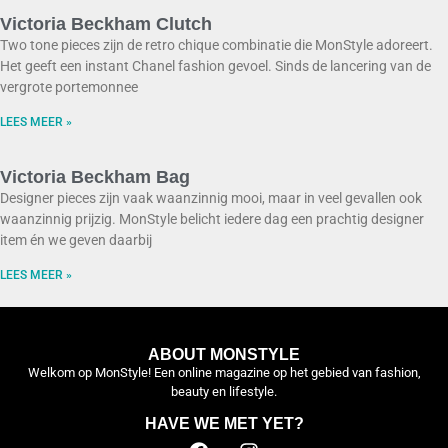
Victoria Beckham Clutch
Two tone pieces zijn de retro chique combinatie die MonStyle adoreert.
Het geeft een instant Chanel fashion gevoel. Sinds de lancering van de
vergrote portemonnee
LEES MEER »
Victoria Beckham Bag
Designer pieces zijn vaak waanzinnig mooi, maar in veel gevallen ook
waanzinnig prijzig. MonStyle belicht iedere dag een prachtig designer
item én we geven daarbij
LEES MEER »
ABOUT MONSTYLE
Welkom op MonStyle! Een online magazine op het gebied van fashion,
beauty en lifestyle.
HAVE WE MET YET?