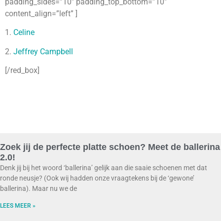
padding_sides=”10″ padding_top_bottom=”10″
content_align=”left” ]
1.
Celine
2.
Jeffrey Campbell
[/red_box]
Zoek jij de perfecte platte schoen? Meet de ballerina
2.0!
Denk jij bij het woord ‘ballerina’ gelijk aan die saaie schoenen met dat
ronde neusje? (Ook wij hadden onze vraagtekens bij de ‘gewone’
ballerina). Maar nu we de
LEES MEER »