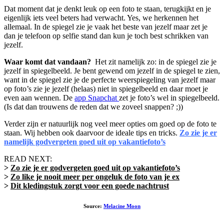
Dat moment dat je denkt leuk op een foto te staan, terugkijkt en je
eigenlijk iets veel beters had verwacht. Yes, we herkennen het
allemaal. In de spiegel zie je vaak het beste van jezelf maar zet je
dan je telefoon op selfie stand dan kun je toch best schrikken van
jezelf.
Waar komt dat vandaan?
Het zit namelijk zo: in de spiegel zie je
jezelf in spiegelbeeld. Je bent gewend om jezelf in de spiegel te zien,
want in de spiegel zie je de perfecte weerspiegeling van jezelf maar
op foto’s zie je jezelf (helaas) niet in spiegelbeeld en daar moet je
even aan wennen. De
app Snapchat
zet je foto’s wel in spiegelbeeld.
(Is dat dan trouwens de reden dat we zoveel snappen? ;))
Verder zijn er natuurlijk nog veel meer opties om goed op de foto te
staan. Wij hebben ook daarvoor de ideale tips en tricks.
Zo zie je er
namelijk godvergeten goed uit op vakantiefoto’s
READ NEXT:
>
Zo zie je er godvergeten goed uit op vakantiefoto’s
>
Zo like je nooit meer per ongeluk de foto van je ex
>
Dit kledingstuk zorgt voor een goede nachtrust
Source:
Melacine Moon