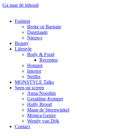
Ga naar de inhoud
Fashion
Broke or Bargain
Duurzaam
Nieuws
Beauty
Lifestyle
Body & Food
Recepten
Hotspot
Interior
Netflix
MONSTYLE Talks
Seen on screen
Anna Nooshin
Geraldine Kemper
Holly Brood
Maan de Steenwinkel
Monica Geuze
Wendy van Dijk
Contact