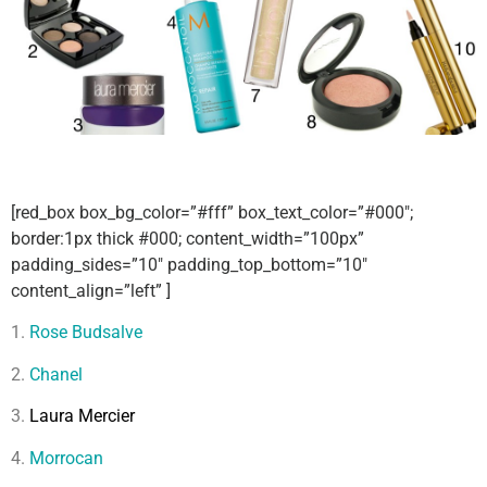
[red_box box_bg_color=”#fff” box_text_color=”#000″;
border:1px thick #000; content_width=”100px”
padding_sides=”10″ padding_top_bottom=”10″
content_align=”left” ]
1.
Rose Budsalve
2.
Chanel
3.
Laura Mercier
4.
Morrocan