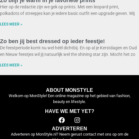
Zo blijf je warm in je favoriete prints
Hier op de redactie zijn we gek op prints. Met een leopard print,
polkadots of streepjes kan je iedere basic outfit een upgrade geven. Wij
LEES MEER »
Zo ben jij best dressed op ieder feestje!
De feestperiode komt nu wel héél dichtbij. En op al je Kerstdagen en Oud
en Nieuw feestjes wil jij natuurlijk wel the shining star zijn. Mocht het zo
LEES MEER »
ABOUT MONSTYLE
Welkom op MonStyle! Een online magazine op het gebied van fashion,
beauty en lifestyle.
HAVE WE MET YET?
ADVERTEREN
Adverteren op MonStyle.nl? Neem gerust contact met ons op om de