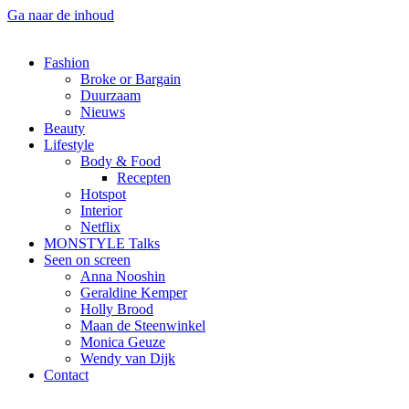
Ga naar de inhoud
Fashion
Broke or Bargain
Duurzaam
Nieuws
Beauty
Lifestyle
Body & Food
Recepten
Hotspot
Interior
Netflix
MONSTYLE Talks
Seen on screen
Anna Nooshin
Geraldine Kemper
Holly Brood
Maan de Steenwinkel
Monica Geuze
Wendy van Dijk
Contact