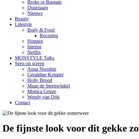
Broke or Bargain
Duurzaam
Nieuws
Beauty
Lifestyle
Body & Food
Recepten
Hotspot
Interior
Netflix
MONSTYLE Talks
Seen on screen
Anna Nooshin
Geraldine Kemper
Holly Brood
Maan de Steenwinkel
Monica Geuze
Wendy van Dijk
Contact
De fijnste look voor dit gekke 