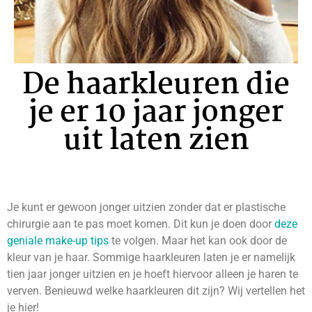
De haarkleuren die
je er 10 jaar jonger
uit laten zien
Je kunt er gewoon jonger uitzien zonder dat er plastische
chirurgie aan te pas moet komen. Dit kun je doen door
deze
geniale make-up tips
te volgen. Maar het kan ook door de
kleur van je haar. Sommige haarkleuren laten je er namelijk
tien jaar jonger uitzien en je hoeft hiervoor alleen je haren te
verven. Benieuwd welke haarkleuren dit zijn? Wij vertellen het
je hier!