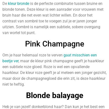
De
kleur bronde
is de perfecte combinatie tussen bruine en
blonde tonen. Deze kleur is een aanrader voor vrouwen met
bruin haar die net even wat lichter willen. En door het
contrast van sombré toe te voegen zul je er jaren jonger
uitzien. Sombré is namelijk een subtiele, sobere overgang
van wortel tot punt.
Pink Champagne
Om je haar helemaal roze te verven
gaat misschien een
beetje ver
, maar de kleur pink champagne geeft je haarkleur
een subtiele roze gloed. Roze is wel een opvallende
haarkleur. De kleur roze geeft je al meteen een jonger gezicht,
maar door de champagnegloed die erin zit, is deze haarkleur
niet te heftig.
Blonde balayage
Heb je van jezelf donkerblond haar? Dan kun je het best een