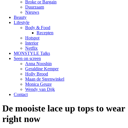
Broke or Bargain
Duurzaam
Nieuws
Beauty
Lifestyle
Body & Food
Recepten
Hotspot
Interior
Netflix
MONSTYLE Talks
Seen on screen
Anna Nooshin
Geraldine Kemper
Holly Brood
Maan de Steenwinkel
Monica Geuze
Wendy van Dijk
Contact
De mooiste lace up tops to wear
right now