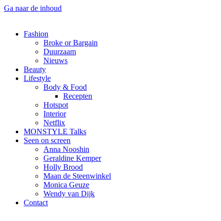
Ga naar de inhoud
Fashion
Broke or Bargain
Duurzaam
Nieuws
Beauty
Lifestyle
Body & Food
Recepten
Hotspot
Interior
Netflix
MONSTYLE Talks
Seen on screen
Anna Nooshin
Geraldine Kemper
Holly Brood
Maan de Steenwinkel
Monica Geuze
Wendy van Dijk
Contact