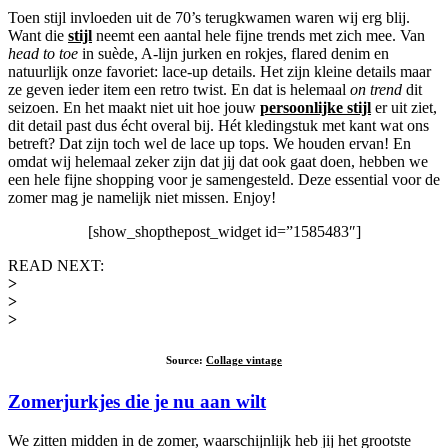
Toen stijl invloeden uit de 70’s terugkwamen waren wij erg blij.
Want die
stijl
neemt een aantal hele fijne trends met zich mee. Van
head to toe
in suède, A-lijn jurken en rokjes, flared denim en
natuurlijk onze favoriet: lace-up details. Het zijn kleine details maar
ze geven ieder item een retro twist. En dat is helemaal
on trend
dit
seizoen. En het maakt niet uit hoe jouw
persoonlijke stijl
er uit ziet,
dit detail past dus écht overal bij. Hét kledingstuk met kant wat ons
betreft? Dat zijn toch wel de lace up tops. We houden ervan! En
omdat wij helemaal zeker zijn dat jij dat ook gaat doen, hebben we
een hele fijne shopping voor je samengesteld. Deze essential voor de
zomer mag je namelijk niet missen. Enjoy!
[show_shopthepost_widget id=”1585483″]
READ NEXT:
>
>
>
Source:
Collage vintage
Zomerjurkjes die je nu aan wilt
We zitten midden in de zomer, waarschijnlijk heb jij het grootste