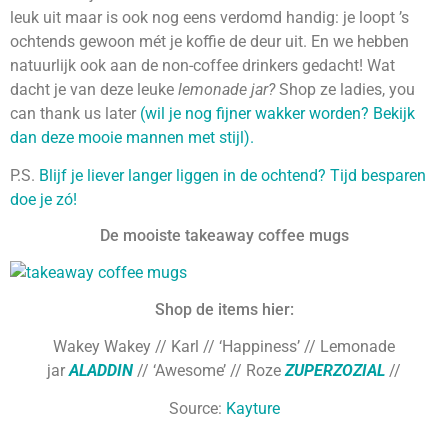
leuk uit maar is ook nog eens verdomd handig: je loopt ’s
ochtends gewoon mét je koffie de deur uit. En we hebben
natuurlijk ook aan de non-coffee drinkers gedacht! Wat
dacht je van deze leuke
lemonade jar?
Shop ze ladies, you
can thank us later
(wil je nog fijner wakker worden? Bekijk
dan deze mooie mannen met stijl).
P.S.
Blijf je liever langer liggen in de ochtend? Tijd besparen
doe je zó!
De mooiste takeaway coffee mugs
Shop de items hier:
Wakey Wakey
// Karl
// ‘Happiness’
// Lemonade
jar
ALADDIN
// ‘Awesome’
// Roze
ZUPERZOZIAL
//
Source:
Kayture