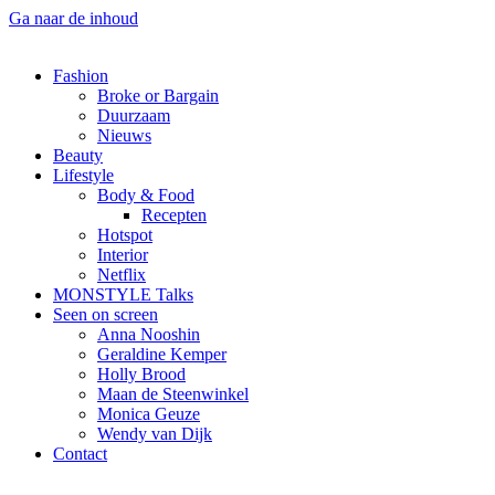
Ga naar de inhoud
Fashion
Broke or Bargain
Duurzaam
Nieuws
Beauty
Lifestyle
Body & Food
Recepten
Hotspot
Interior
Netflix
MONSTYLE Talks
Seen on screen
Anna Nooshin
Geraldine Kemper
Holly Brood
Maan de Steenwinkel
Monica Geuze
Wendy van Dijk
Contact