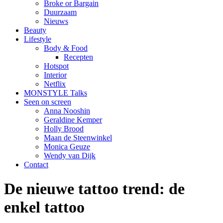
Broke or Bargain
Duurzaam
Nieuws
Beauty
Lifestyle
Body & Food
Recepten
Hotspot
Interior
Netflix
MONSTYLE Talks
Seen on screen
Anna Nooshin
Geraldine Kemper
Holly Brood
Maan de Steenwinkel
Monica Geuze
Wendy van Dijk
Contact
De nieuwe tattoo trend: de
enkel tattoo