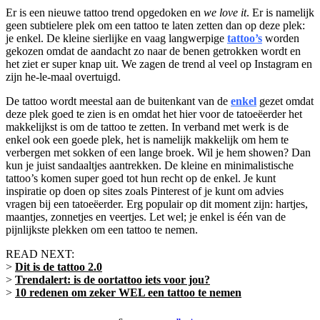
Er is een nieuwe tattoo trend opgedoken en
we love it
. Er is namelijk
geen subtielere plek om een tattoo te laten zetten dan op deze plek:
je enkel. De kleine sierlijke en vaag langwerpige
tattoo’s
worden
gekozen omdat de aandacht zo naar de benen getrokken wordt en
het ziet er super knap uit. We zagen de trend al veel op Instagram en
zijn he-le-maal overtuigd.
De tattoo wordt meestal aan de buitenkant van de
enkel
gezet omdat
deze plek goed te zien is en omdat het hier voor de tatoeëerder het
makkelijkst is om de tattoo te zetten. In verband met werk is de
enkel ook een goede plek, het is namelijk makkelijk om hem te
verbergen met sokken of een lange broek. Wil je hem showen? Dan
kun je juist sandaaltjes aantrekken. De kleine en minimalistische
tattoo’s komen super goed tot hun recht op de enkel. Je kunt
inspiratie op doen op sites zoals Pinterest of je kunt om advies
vragen bij een tatoeëerder. Erg populair op dit moment zijn: hartjes,
maantjes, zonnetjes en veertjes. Let wel; je enkel is één van de
pijnlijkste plekken om een tattoo te nemen.
READ NEXT:
>
Dit is de tattoo 2.0
>
Trendalert: is de oortattoo iets voor jou?
>
10 redenen om zeker WEL een tattoo te nemen