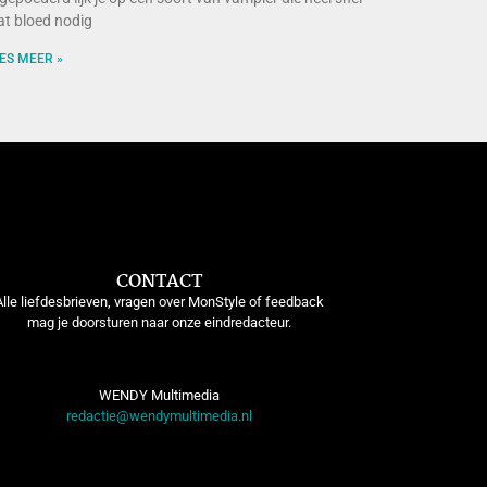
t bloed nodig
ES MEER »
CONTACT
Alle liefdesbrieven, vragen over MonStyle of feedback
mag je doorsturen naar onze eindredacteur.
WENDY Multimedia
redactie@wendymultimedia.nl