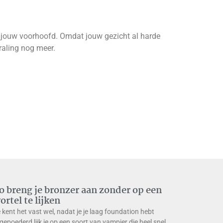
ls jouw voorhoofd. Omdat jouw gezicht al harde
raling nog meer.
o breng je bronzer aan zonder op een
ortel te lijken
 kent het vast wel, nadat je je laag foundation hebt
gepoederd lijk je op een soort van vampier die heel snel