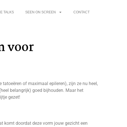
E TALKS
SEEN ON SCREEN
CONTACT
m voor
atoeëren of maximaal epileren), zijn ze nu heel,
(heel belangrijk) goed bijhouden. Maar het
jtje gezet!
 Dat komt doordat deze vorm jouw gezicht een