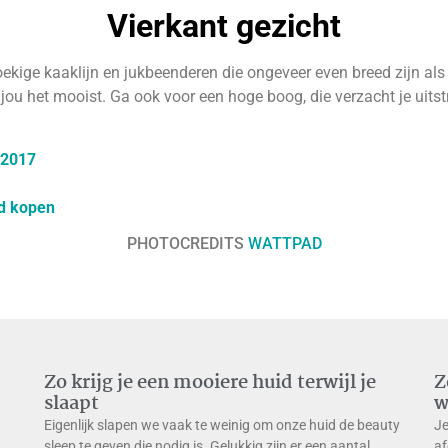
Vierkant gezicht
oekige kaaklijn en jukbeenderen die ongeveer even breed zijn a
ou het mooist. Ga ook voor een hoge boog, die verzacht je uitst
 2017
jd kopen
PHOTOCREDITS
WATTPAD
Zo krijg je een mooiere huid terwijl je
Z
slaapt
w
Eigenlijk slapen we vaak te weinig om onze huid de beauty
Je
sleep te geven die nodig is. Gelukkig zijn er een aantal
af