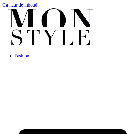
Ga naar de inhoud
Fashion