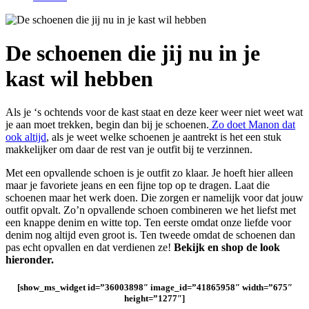
De schoenen die jij nu in je
kast wil hebben
Als je ‘s ochtends voor de kast staat en deze keer weer niet weet wat
je aan moet trekken, begin dan bij je schoenen.
Zo doet Manon dat
ook altijd
, als je weet welke schoenen je aantrekt is het een stuk
makkelijker om daar de rest van je outfit bij te verzinnen.
Met een opvallende schoen is je outfit zo klaar. Je hoeft hier alleen
maar je favoriete jeans en een fijne top op te dragen. Laat die
schoenen maar het werk doen. Die zorgen er namelijk voor dat jouw
outfit opvalt. Zo’n opvallende schoen combineren we het liefst met
een knappe denim en witte top. Ten eerste omdat onze liefde voor
denim nog altijd even groot is. Ten tweede omdat de schoenen dan
pas echt opvallen en dat verdienen ze!
Bekijk en shop de look
hieronder.
[show_ms_widget id=”36003898″ image_id=”41865958″ width=”675″
height=”1277″]