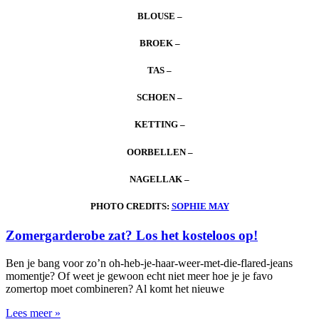
BLOUSE –
BROEK –
TAS –
SCHOEN –
KETTING –
OORBELLEN –
NAGELLAK –
PHOTO CREDITS:
SOPHIE MAY
Zomergarderobe zat? Los het kosteloos op!
Ben je bang voor zo’n oh-heb-je-haar-weer-met-die-flared-jeans
momentje? Of weet je gewoon echt niet meer hoe je je favo
zomertop moet combineren? Al komt het nieuwe
Lees meer »