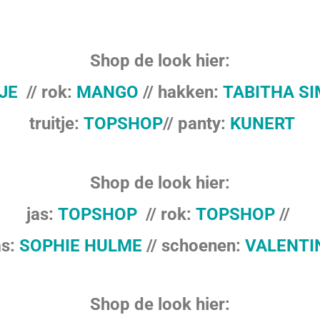
Shop de look hier:
JE
// rok:
MANGO
// hakken:
TABITHA S
truitje:
TOPSHOP
// panty:
KUNERT
Shop de look hier:
jas:
TOPSHOP
// rok:
TOPSHOP
//
as:
SOPHIE HULME
// schoenen:
VALENTI
Shop de look hier: