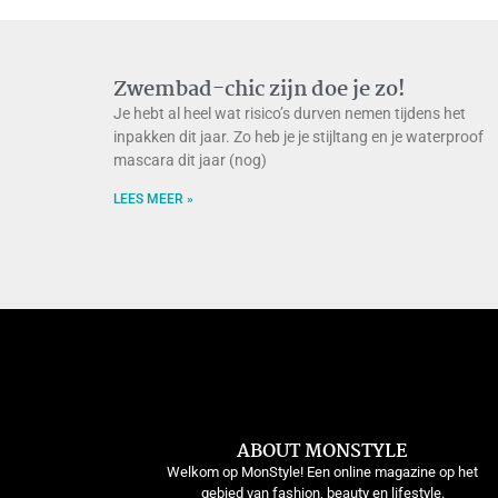
Zwembad-chic zijn doe je zo!
Je hebt al heel wat risico’s durven nemen tijdens het
inpakken dit jaar. Zo heb je je stijltang en je waterproof
mascara dit jaar (nog)
LEES MEER »
ABOUT MONSTYLE
Welkom op MonStyle! Een online magazine op het
gebied van fashion, beauty en lifestyle.