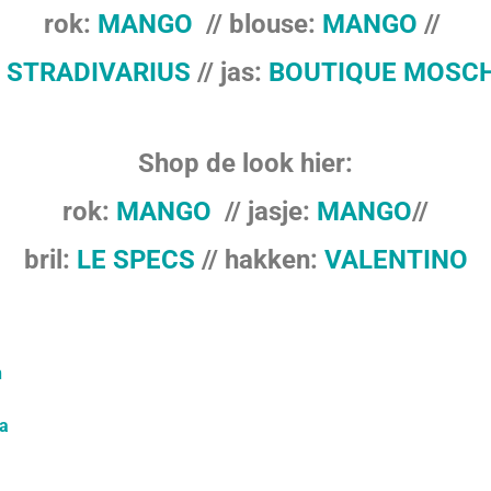
rok:
MANGO
// blouse:
MANGO
//
:
STRADIVARIUS
// jas:
BOUTIQUE MOSC
Shop de look hier:
rok:
MANGO
// jasje:
MANGO
//
bril:
LE SPECS
// hakken:
VALENTINO
n
ta