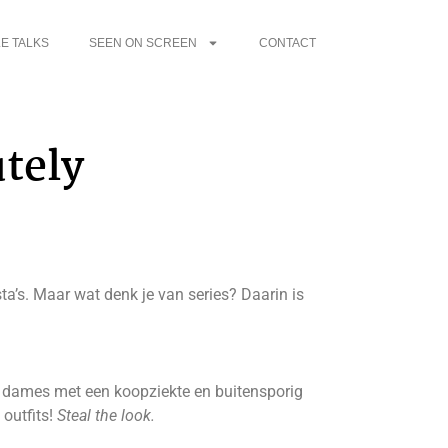
E TALKS
SEEN ON SCREEN
CONTACT
utely
sta’s. Maar wat denk je van series? Daarin is
e dames met een koopziekte en buitensporig
 outfits!
Steal the look.