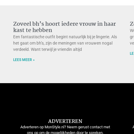
Zoveel bh’s hoort iedere vrouw in haar
Z
kast te hebben
We
Een fantastische outfit begint natuurlijk bij je lingerie. Als
gr
het gaat om bh’s, zijn de meningen van vrouwen nogal
ve
verdeeld. Want terwijl je vriendin altijd
LE
LEES MEER »
ADVERTEREN
Adverteren op MonStyle.nl? Neem gerust contact met
ons op om de mogelijkheden door te spreken.