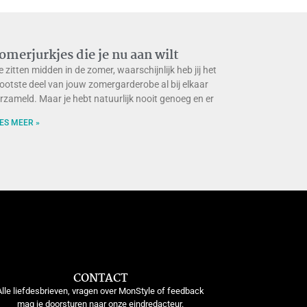
omerjurkjes die je nu aan wilt
 zitten midden in de zomer, waarschijnlijk heb jij het
ootste deel van jouw zomergarderobe al bij elkaar
rzameld. Maar je hebt natuurlijk nooit genoeg en er
ES MEER »
CONTACT
Alle liefdesbrieven, vragen over MonStyle of feedback
mag je doorsturen naar onze eindredacteur.