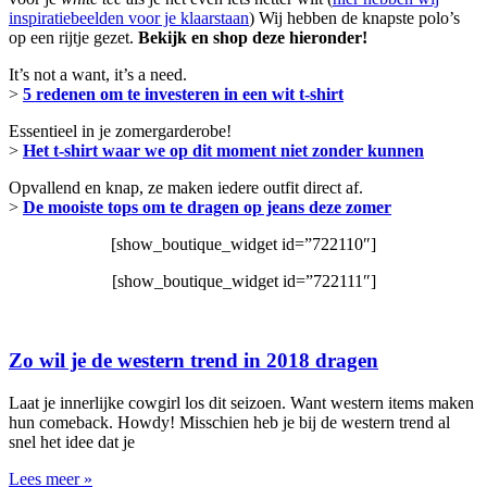
inspiratiebeelden voor je klaarstaan
) Wij hebben de knapste polo’s
op een rijtje gezet.
Bekijk en shop deze hieronder!
It’s not a want, it’s a need.
>
5 redenen om te investeren in een wit t-shirt
Essentieel in je zomergarderobe!
>
Het t-shirt waar we op dit moment niet zonder kunnen
Opvallend en knap, ze maken iedere outfit direct af.
>
De mooiste tops om te dragen op jeans deze zomer
[show_boutique_widget id=”722110″]
[show_boutique_widget id=”722111″]
Zo wil je de western trend in 2018 dragen
Laat je innerlijke cowgirl los dit seizoen. Want western items maken
hun comeback. Howdy! Misschien heb je bij de western trend al
snel het idee dat je
Lees meer »