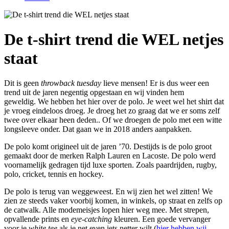
De t-shirt trend die WEL netjes
staat
Dit is geen
throwback tuesday
lieve mensen! Er is dus weer een
trend uit de jaren negentig opgestaan en wij vinden hem
geweldig. We hebben het hier over de polo. Je weet wel het shirt dat
je vroeg eindeloos droeg. Je droeg het zo graag dat we er soms zelf
twee over elkaar heen deden.. Of we droegen de polo met een witte
longsleeve onder. Dat gaan we in 2018 anders aanpakken.
De polo komt origineel uit de jaren ’70. Destijds is de polo groot
gemaakt door de merken Ralph Lauren en Lacoste. De polo werd
voornamelijk gedragen tijd luxe sporten. Zoals paardrijden, rugby,
polo, cricket, tennis en hockey.
De polo is terug van weggeweest. En wij zien het wel zitten! We
zien ze steeds vaker voorbij komen, in winkels, op straat en zelfs op
de catwalk. Alle modemeisjes lopen hier weg mee. Met strepen,
opvallende prints en
eye-catching
kleuren. Een goede vervanger
voor je
white tee
als je net even iets netter wilt (
hier hebben wij