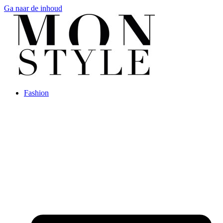
Ga naar de inhoud
Fashion