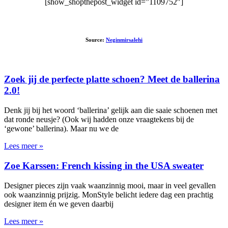
[show_shopthepost_widget id=”1109752″]
Source:
Neginmirsalehi
Zoek jij de perfecte platte schoen? Meet de ballerina
2.0!
Denk jij bij het woord ‘ballerina’ gelijk aan die saaie schoenen met
dat ronde neusje? (Ook wij hadden onze vraagtekens bij de
‘gewone’ ballerina). Maar nu we de
Lees meer »
Zoe Karssen: French kissing in the USA sweater
Designer pieces zijn vaak waanzinnig mooi, maar in veel gevallen
ook waanzinnig prijzig. MonStyle belicht iedere dag een prachtig
designer item én we geven daarbij
Lees meer »