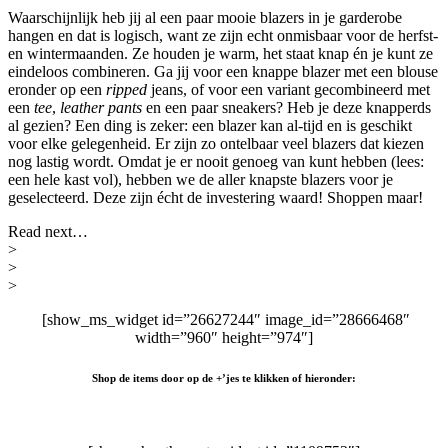
Waarschijnlijk heb jij al een paar mooie blazers in je garderobe
hangen en dat is logisch, want ze zijn echt onmisbaar voor de herfst-
en wintermaanden. Ze houden je warm, het staat knap én je kunt ze
eindeloos combineren. Ga jij voor een knappe blazer met een blouse
eronder op een
ripped
jeans, of voor een variant gecombineerd met
een
tee
,
leather
pants
en een paar sneakers? Heb je deze knapperds
al gezien? Een ding is zeker: een blazer kan al-tijd en is geschikt
voor elke gelegenheid. Er zijn zo ontelbaar veel blazers dat kiezen
nog lastig wordt. Omdat je er nooit genoeg van kunt hebben (lees:
een hele kast vol), hebben we de aller knapste blazers voor je
geselecteerd. Deze zijn écht de investering waard! Shoppen maar!
Read next…
>
>
>
[show_ms_widget id=”26627244″ image_id=”28666468″
width=”960″ height=”974″]
Shop de items door op de +’jes te klikken of hieronder: