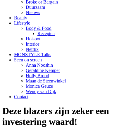
Broke or Bargain
Duurzaam
Nieuws
Beauty
Lifestyle
Body & Food
Recepten
Hotspot
Interior
Netflix
MONSTYLE Talks
Seen on screen
Anna Nooshin
Geraldine Kemper
Holly Brood
Maan de Steenwinkel
Monica Geuze
Wendy van Dijk
Contact
Deze blazers zijn zeker een
investering waard!