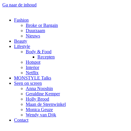
Ga naar de inhoud
Fashion
Broke or Bargain
Duurzaam
Nieuws
Beauty
Lifestyle
Body & Food
Recepten
Hotspot
Interior
Netflix
MONSTYLE Talks
Seen on screen
Anna Nooshin
Geraldine Kemper
Holly Brood
Maan de Steenwinkel
Monica Geuze
Wendy van Dijk
Contact