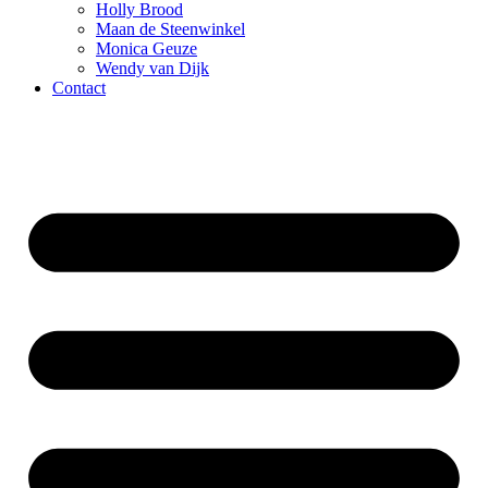
Holly Brood
Maan de Steenwinkel
Monica Geuze
Wendy van Dijk
Contact