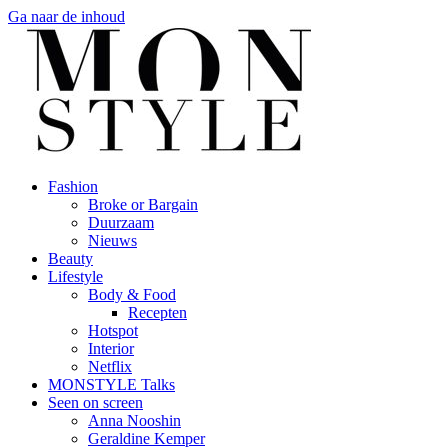
Ga naar de inhoud
Fashion
Broke or Bargain
Duurzaam
Nieuws
Beauty
Lifestyle
Body & Food
Recepten
Hotspot
Interior
Netflix
MONSTYLE Talks
Seen on screen
Anna Nooshin
Geraldine Kemper