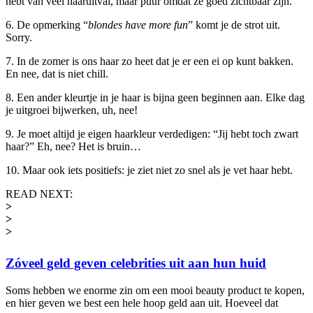
hebt van veel haaruitval, maar puur omdat ze goed zichtbaar zijn.
6. De opmerking “
blondes have more fun
” komt je de strot uit.
Sorry.
7. In de zomer is ons haar zo heet dat je er een ei op kunt bakken.
En nee, dat is niet chill.
8. Een ander kleurtje in je haar is bijna geen beginnen aan. Elke dag
je uitgroei bijwerken, uh, nee!
9. Je moet altijd je eigen haarkleur verdedigen: “Jij hebt toch zwart
haar?” Eh, nee? Het is bruin…
10. Maar ook iets positiefs: je ziet niet zo snel als je vet haar hebt.
READ NEXT:
>
>
>
Zóveel geld geven celebrities uit aan hun huid
Soms hebben we enorme zin om een mooi beauty product te kopen,
en hier geven we best een hele hoop geld aan uit. Hoeveel dat