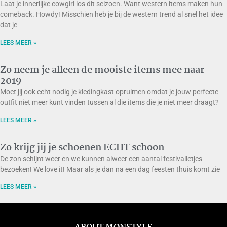
Laat je innerlijke cowgirl los dit seizoen. Want western items maken hun
comeback. Howdy! Misschien heb je bij de western trend al snel het idee
dat je
LEES MEER »
Zo neem je alleen de mooiste items mee naar
2019
Moet jij ook echt nodig je kledingkast opruimen omdat je jouw perfecte
outfit niet meer kunt vinden tussen al die items die je niet meer draagt?
LEES MEER »
Zo krijg jij je schoenen ECHT schoon
De zon schijnt weer en we kunnen alweer een aantal festivalletjes
bezoeken! We love it! Maar als je dan na een dag feesten thuis komt zie
LEES MEER »