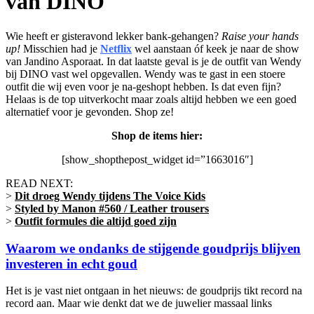
van DINO
Wie heeft er gisteravond lekker bank-gehangen?
Raise your hands
up!
Misschien had je
Netflix
wel aanstaan óf keek je naar de show
van Jandino Asporaat. In dat laatste geval is je de outfit van Wendy
bij DINO vast wel opgevallen. Wendy was te gast in een stoere
outfit die wij even voor je na-geshopt hebben. Is dat even fijn?
Helaas is de top uitverkocht maar zoals altijd hebben we een goed
alternatief voor je gevonden. Shop ze!
Shop de items hier:
[show_shopthepost_widget id=”1663016″]
READ NEXT:
>
Dit droeg Wendy tijdens The Voice Kids
>
Styled by Manon #560 / Leather trousers
>
Outfit formules die altijd goed zijn
Waarom we ondanks de stijgende goudprijs blijven
investeren in echt goud
Het is je vast niet ontgaan in het nieuws: de goudprijs tikt record na
record aan. Maar wie denkt dat we de juwelier massaal links