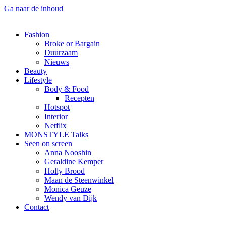
Ga naar de inhoud
Fashion
Broke or Bargain
Duurzaam
Nieuws
Beauty
Lifestyle
Body & Food
Recepten
Hotspot
Interior
Netflix
MONSTYLE Talks
Seen on screen
Anna Nooshin
Geraldine Kemper
Holly Brood
Maan de Steenwinkel
Monica Geuze
Wendy van Dijk
Contact