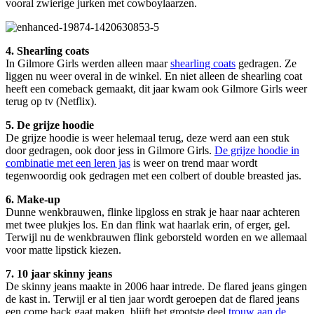
vooral zwierige jurken met cowboylaarzen.
4. Shearling coats
In Gilmore Girls werden alleen maar
shearling coats
gedragen. Ze
liggen nu weer overal in de winkel. En niet alleen de shearling coat
heeft een comeback gemaakt, dit jaar kwam ook Gilmore Girls weer
terug op tv (Netflix).
5. De grijze hoodie
De grijze hoodie is weer helemaal terug, deze werd aan een stuk
door gedragen, ook door jess in Gilmore Girls.
De grijze hoodie in
combinatie met een leren jas
is weer on trend maar wordt
tegenwoordig ook gedragen met een colbert of double breasted jas.
6. Make-up
Dunne wenkbrauwen, flinke lipgloss en strak je haar naar achteren
met twee plukjes los. En dan flink wat haarlak erin, of erger, gel.
Terwijl nu de wenkbrauwen flink geborsteld worden en we allemaal
voor matte lipstick kiezen.
7. 10 jaar skinny jeans
De skinny jeans maakte in 2006 haar intrede. De flared jeans gingen
de kast in. Terwijl er al tien jaar wordt geroepen dat de flared jeans
een come back gaat maken, blijft het grootste deel
trouw aan de