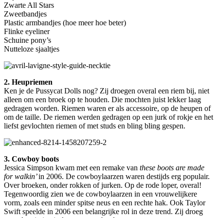
Zwarte All Stars
Zweetbandjes
Plastic armbandjes (hoe meer hoe beter)
Flinke eyeliner
Schuine pony’s
Nutteloze sjaaltjes
2. Heupriemen
Ken je de Pussycat Dolls nog? Zij droegen overal een riem bij, niet
alleen om een broek op te houden. Die mochten juist lekker laag
gedragen worden. Riemen waren er als accessoire, op de heupen of
om de taille.
De riemen werden gedragen op een jurk of rokje en het
liefst gevlochten riemen of met studs en bling bling gespen.
3. Cowboy boots
Jessica Simpson kwam met een remake van
these boots are made
for walkin’
in 2006. De cowboylaarzen waren destijds erg populair.
Over broeken, onder rokken of jurken. Op de rode loper, overal!
Tegenwoordig zien we de cowboylaarzen in een vrouwelijkere
vorm, zoals een minder spitse neus en een rechte hak. Ook Taylor
Swift speelde in 2006 een belangrijke rol in deze trend. Zij droeg