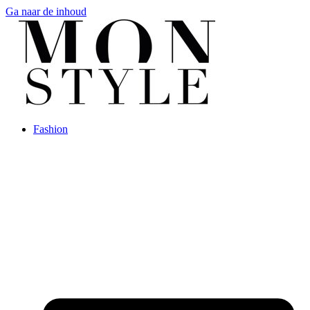
Ga naar de inhoud
Fashion