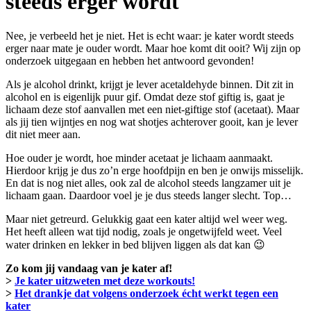
steeds erger wordt
Nee, je verbeeld het je niet. Het is echt waar: je kater wordt steeds
erger naar mate je ouder wordt. Maar hoe komt dit ooit? Wij zijn op
onderzoek uitgegaan en hebben het antwoord gevonden!
Als je alcohol drinkt, krijgt je lever acetaldehyde binnen. Dit zit in
alcohol en is eigenlijk puur gif. Omdat deze stof giftig is, gaat je
lichaam deze stof aanvallen met een niet-giftige stof (acetaat). Maar
als jij tien wijntjes en nog wat shotjes achterover gooit, kan je lever
dit niet meer aan.
Hoe ouder je wordt, hoe minder acetaat je lichaam aanmaakt.
Hierdoor krijg je dus zo’n erge hoofdpijn en ben je onwijs misselijk.
En dat is nog niet alles, ook zal de alcohol steeds langzamer uit je
lichaam gaan. Daardoor voel je je dus steeds langer slecht. Top…
Maar niet getreurd. Gelukkig gaat een kater altijd wel weer weg.
Het heeft alleen wat tijd nodig, zoals je ongetwijfeld weet. Veel
water drinken en lekker in bed blijven liggen als dat kan 😉
Zo kom jij vandaag van je kater af!
>
Je kater uitzweten met deze workouts!
>
Het drankje dat volgens onderzoek écht werkt tegen een
kater