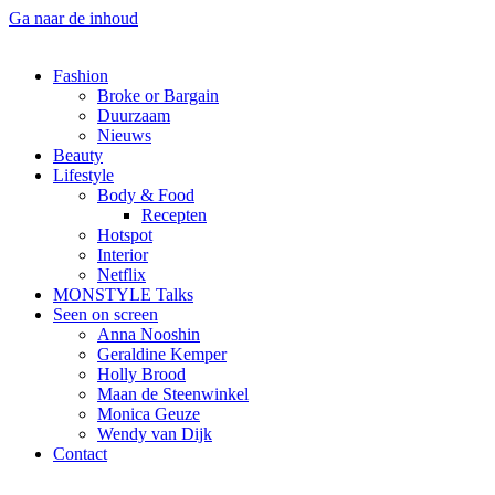
Ga naar de inhoud
Fashion
Broke or Bargain
Duurzaam
Nieuws
Beauty
Lifestyle
Body & Food
Recepten
Hotspot
Interior
Netflix
MONSTYLE Talks
Seen on screen
Anna Nooshin
Geraldine Kemper
Holly Brood
Maan de Steenwinkel
Monica Geuze
Wendy van Dijk
Contact