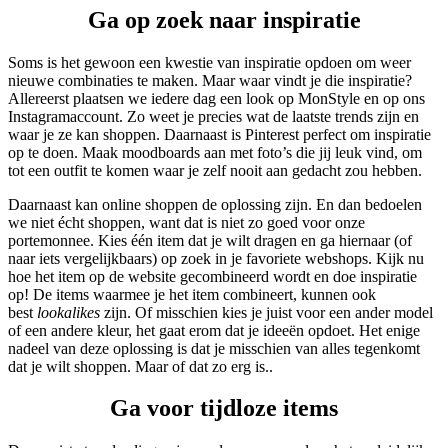
Ga op zoek naar inspiratie
Soms is het gewoon een kwestie van inspiratie opdoen om weer
nieuwe combinaties te maken. Maar waar vindt je die inspiratie?
Allereerst plaatsen we iedere dag een look op MonStyle en op ons
Instagramaccount. Zo weet je precies wat de laatste trends zijn en
waar je ze kan shoppen. Daarnaast is Pinterest perfect om inspiratie
op te doen. Maak moodboards aan met foto’s die jij leuk vind, om
tot een outfit te komen waar je zelf nooit aan gedacht zou hebben.
Daarnaast kan online shoppen de oplossing zijn. En dan bedoelen
we niet écht shoppen, want dat is niet zo goed voor onze
portemonnee. Kies één item dat je wilt dragen en ga hiernaar (of
naar iets vergelijkbaars) op zoek in je favoriete webshops. Kijk nu
hoe het item op de website gecombineerd wordt en doe inspiratie
op! De items waarmee je het item combineert, kunnen ook
best
lookalikes
zijn. Of misschien kies je juist voor een ander model
of een andere kleur, het gaat erom dat je ideeën opdoet. Het enige
nadeel van deze oplossing is dat je misschien van alles tegenkomt
dat je wilt shoppen. Maar of dat zo erg is..
Ga voor tijdloze items