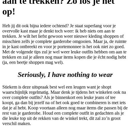
aan te trekken? Zo los je het
op!
Heb jij dit ook bijna iedere ochtend? Je staat superlang voor je
overvolle kast maar je denkt toch weer: ik heb niets om aan te
trekken. Je wilt het liefst gewoon weer nieuwe kleding shoppen of
misschien zelfs je complete garderobe omgooien. Maar ja, de ruimte
in je kast ontbreekt en voor je portemonnee is het ook niet zo goed.
Met de volgende tips zul je wel weer leuke outfits hebben om aan te
trekken en zal je alleen nog maar items kopen die je écht nodig hebt
(ja, een beetje shoppen mag wel).
Seriously, I have nothing to wear
Stiekem is deze uitspraak best wel een leugen want je shopt
waarschijnlijk regelmatig.
Maar denk je tijdens het winkelen ook na
over complete outfits? Als je binnenkort een leuke jeans of tee
koopt, ga dan bij jezelf na of het ook goed te combineren is met iets
dat je al hebt. Koop voortaan alleen nog maar items die passen bij de
rest van je garderobe. Houd een complete outfit in gedachten als je
die leuke top uit de rekken van de winkel trekt, dit zal zo’n groot
verschil maken.