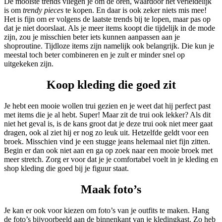
De mooiste trends vliegen je om de oren, waardoor het verleidelijk
is om
trendy pieces
te kopen. En daar is ook zeker niets mis mee!
Het is fijn om er volgens de laatste trends bij te lopen, maar pas op
dat je niet doorslaat. Als je meer items koopt die tijdelijk in de mode
zijn, zou je misschien beter iets kunnen aanpassen aan je
shoproutine. Tijdloze items zijn namelijk ook belangrijk. Die kun je
meestal toch beter combineren en je zult er minder snel op
uitgekeken zijn.
Koop kleding die goed zit
Je hebt een mooie wollen trui gezien en je weet dat hij perfect past
met items die je al hebt. Super! Maar zit de trui ook lekker? Als dit
niet het geval is, is de kans groot dat je deze trui ook niet meer gaat
dragen, ook al ziet hij er nog zo leuk uit. Hetzelfde geldt voor een
broek. Misschien vind je een stugge jeans helemaal niet fijn zitten.
Begin er dan ook niet aan en ga op zoek naar een mooie broek met
meer stretch. Zorg er voor dat je je comfortabel voelt in je kleding en
shop kleding die goed bij je figuur staat.
Maak foto’s
Je kan er ook voor kiezen om foto’s van je outfits te maken. Hang
de foto’s bijvoorbeeld aan de binnenkant van je kledingkast. Zo heb