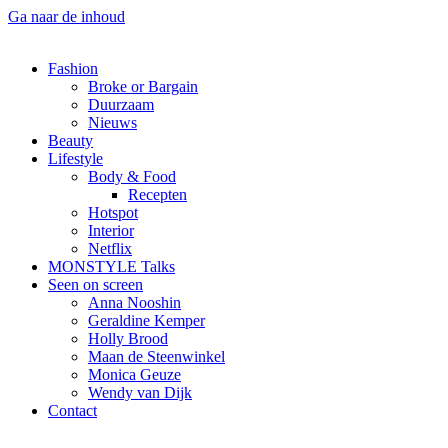
Ga naar de inhoud
Fashion
Broke or Bargain
Duurzaam
Nieuws
Beauty
Lifestyle
Body & Food
Recepten
Hotspot
Interior
Netflix
MONSTYLE Talks
Seen on screen
Anna Nooshin
Geraldine Kemper
Holly Brood
Maan de Steenwinkel
Monica Geuze
Wendy van Dijk
Contact