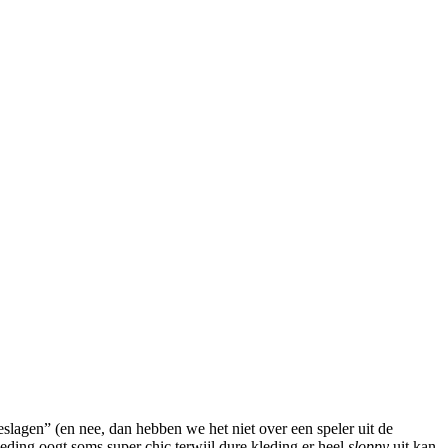
eslagen” (en nee, dan hebben we het niet over een speler uit de
leding oogt soms super chic terwijl dure kleding er heel
sloppy
uit kan