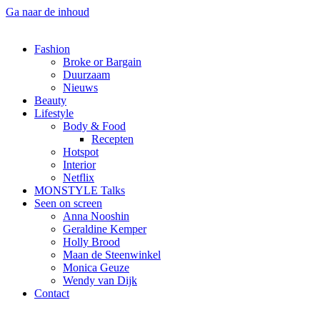
Ga naar de inhoud
Fashion
Broke or Bargain
Duurzaam
Nieuws
Beauty
Lifestyle
Body & Food
Recepten
Hotspot
Interior
Netflix
MONSTYLE Talks
Seen on screen
Anna Nooshin
Geraldine Kemper
Holly Brood
Maan de Steenwinkel
Monica Geuze
Wendy van Dijk
Contact