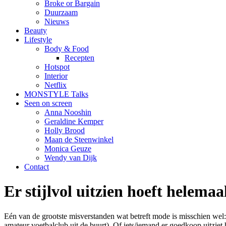
Broke or Bargain
Duurzaam
Nieuws
Beauty
Lifestyle
Body & Food
Recepten
Hotspot
Interior
Netflix
MONSTYLE Talks
Seen on screen
Anna Nooshin
Geraldine Kemper
Holly Brood
Maan de Steenwinkel
Monica Geuze
Wendy van Dijk
Contact
Er stijlvol uitzien hoeft helemaa
Eén van de grootste misverstanden wat betreft mode is misschien wel: “
amateur voetbalclub uit de buurt). Of iets/iemand er goedkoop uitziet 