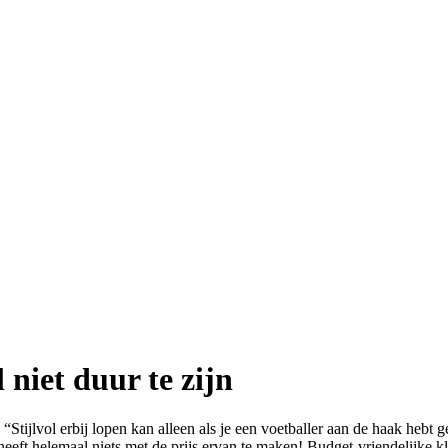
l niet duur te zijn
Stijlvol erbij lopen kan alleen als je een voetballer aan de haak hebt g
heeft helemaal niets met de prijs ervan te maken! Budget-vriendelijke k