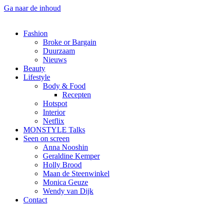
Ga naar de inhoud
Fashion
Broke or Bargain
Duurzaam
Nieuws
Beauty
Lifestyle
Body & Food
Recepten
Hotspot
Interior
Netflix
MONSTYLE Talks
Seen on screen
Anna Nooshin
Geraldine Kemper
Holly Brood
Maan de Steenwinkel
Monica Geuze
Wendy van Dijk
Contact