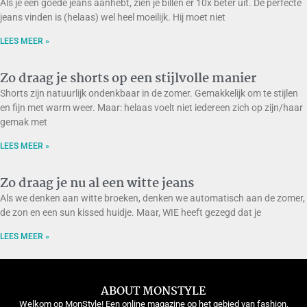
Als je een goede jeans aanhebt, zien je billen er 10x beter uit. De perfecte
jeans vinden is (helaas) wel heel moeilijk. Hij moet niet
LEES MEER »
Zo draag je shorts op een stijlvolle manier
Shorts zijn natuurlijk ondenkbaar in de zomer. Gemakkelijk om te stijlen
en fijn met warm weer. Maar: helaas voelt niet iedereen zich op zijn/haar
gemak met
LEES MEER »
Zo draag je nu al een witte jeans
Als we denken aan witte broeken, denken we automatisch aan de zomer,
de zon en een sun kissed huidje. Maar, WIE heeft gezegd dat je
LEES MEER »
ABOUT MONSTYLE
Welkom op MonStyle! Een online magazine op het gebied van fashion,