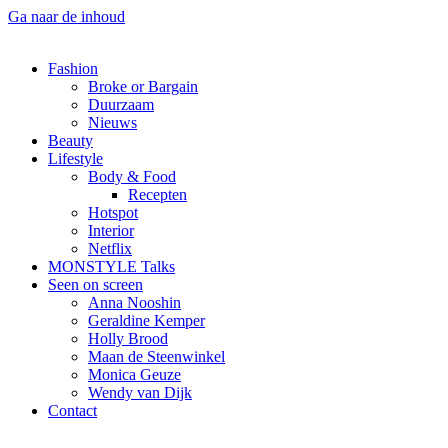
Ga naar de inhoud
Fashion
Broke or Bargain
Duurzaam
Nieuws
Beauty
Lifestyle
Body & Food
Recepten
Hotspot
Interior
Netflix
MONSTYLE Talks
Seen on screen
Anna Nooshin
Geraldine Kemper
Holly Brood
Maan de Steenwinkel
Monica Geuze
Wendy van Dijk
Contact