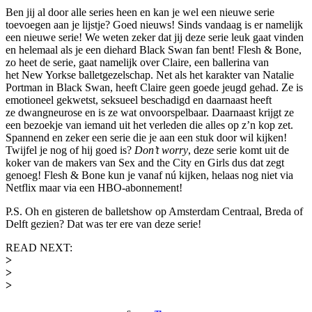
Ben jij al door alle series heen en kan je wel een nieuwe serie
toevoegen aan je lijstje? Goed nieuws! Sinds vandaag is er namelijk
een nieuwe serie! We weten zeker dat jij deze serie leuk gaat vinden
en helemaal als je een diehard Black Swan fan bent! Flesh & Bone,
zo heet de serie, gaat namelijk over Claire, een ballerina van
het New Yorkse balletgezelschap. Net als het karakter van Natalie
Portman in Black Swan, heeft Claire geen goede jeugd gehad. Ze is
emotioneel gekwetst, seksueel beschadigd en daarnaast heeft
ze dwangneurose en is ze wat onvoorspelbaar. Daarnaast krijgt ze
een bezoekje van iemand uit het verleden die alles op z’n kop zet.
Spannend en zeker een serie die je aan een stuk door wil kijken!
Twijfel je nog of hij goed is?
Don’t worry
, deze serie komt uit de
koker van de makers van Sex and the City en Girls dus dat zegt
genoeg! Flesh & Bone kun je vanaf nú kijken, helaas nog niet via
Netflix maar via een HBO-abonnement!
P.S. Oh en gisteren de balletshow op Amsterdam Centraal, Breda of
Delft gezien? Dat was ter ere van deze serie!
READ NEXT:
>
>
>