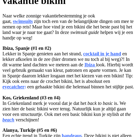
vakantie bikini
Naar welke zonnige vakantiebestemming je ook
gaat,
swimsuits
zijn t
och een van de belangrijkste dingen om mee te
nemen op reis! Maar hoe vind je een bikini die het beste past bij het
land waar je naar toe gaat? In deze
swimsuit guide
helpen wij je een
handje op weg!
Ibiza, Spanje (#1 en #2)
Lekker in Spanje genieten aan het strand,
cocktail in je hand
en
lekker afkoelen in de zee (hier dromen we nu toch al bij weg)?! In
dit warme land dachten we meteen aan de
Ibiza
look. Hierbij wordt
veel gebruik gemaakt van kleur, patronen en aparte vormen. Je kan
in Spanje daarom lekker losgaan met het kiezen van een bikini! Tip:
Kijk ook eens naar de crochet bikini, het is absoluut een
eyecatcher
:
een gehaakte bikini die helemaal binnen het stijltje past.
Kos, Griekenland (#3 en #4)
In Griekenland merk je vooral dat je dat het
back to basic
is. We
zien hier de basic bikini weer terug. Natuurlijk kun je altijd gaan
voor een structuurtje. Ook met een basic bikini kun je stylish
at
the
beach
verschijnen!
Alanya, Turkije (#5 en #6)
Een echte trend in Turkije zijn
bandeaus
. Deze bikini is niet alleen