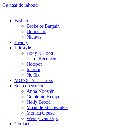
Ga naar de inhoud
Fashion
Broke or Bargain
Duurzaam
Nieuws
Beauty
Lifestyle
Body & Food
Recepten
Hotspot
Interior
Netflix
MONSTYLE Talks
Seen on screen
Anna Nooshin
Geraldine Kemper
Holly Brood
Maan de Steenwinkel
Monica Geuze
Wendy van Dijk
Contact