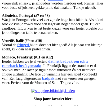
vrouwelijk en sexy, je schouders worden hierdoor ook bruiner! Kies
voor basic of juist een gekke print, dat maakt in Turkije niet uit.
Albufeira, Portugal (#7 en #8)
Wat je in Portugal echt veel ziet zijn de hoge hals bikini’s. Als bikini
broekje kun je zowel voor een lager als hoger model gaan. Bij een
zandloper figuur kun je het beste kiezen voor een hoger broekje om
je rondingen en taille te benadrukken.
Venetië, Italië (#9 en #10)
Vooral de
fringed
bikini doet het hier goed! Als je naar een kleurtje
zoekt, kijk dan naar pastel tinten.
Monaco, Frankrijk (#11 en #12)
Eerder hebben we je al verteld
dat het badpak een echte
comeback heeft gemaakt
. In Frankrijk liggen de stranden er dan
ook vol mee. Ze laten je figuur mooi uitkomen én het heeft een
chique uitstraling. De lace up variant is hier een goed voorbeeld
van! Een laag uitgesneden
badpak
met
van voren een geregen
veter. Perfect voor de Monaco of Saint Tropez vibe.
Shop jouw favoriet hier: