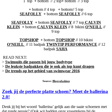
1 top
+
bottom
// 2 top
+
bottom
// 3 top
+
bottom
//
4
top
+
bottom// 5 top
SEAFOLLY
+
bottom
SEAFOLLY
//
6 top
SEAFOLLY
+
bottom
SEAFOLLY
//
7 top
CALVIN
KLEIN
+
bottom
CALVIN KLEIN
//
8 bikini
O’NEILL
//
9 top
TOPSHOP
+
bottom
TOPSHOP
//
10 bikini
O’NEILL
//
11 badpak
TWINTIP PERFORMANCE
//
12
badpak
SAHA
READ NEXT:
>
Swimsuits die passen bij jouw bodytype
>
De leukste badpakken die je ook als top kunt dragen
>
De trends op het gebied van swimwear 2016
Source:
Blogvpfashion
Zoek jij de perfecte platte schoen? Meet de ballerina
2.0!
Denk jij bij het woord ‘ballerina’ gelijk aan die saaie schoenen met
dat ronde neusje? (Ook wij hadden onze vraagtekens bij de