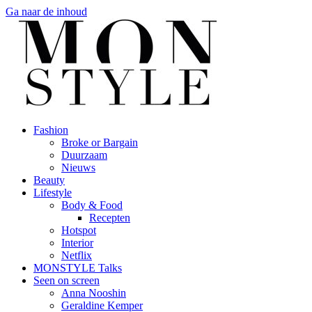
Ga naar de inhoud
Fashion
Broke or Bargain
Duurzaam
Nieuws
Beauty
Lifestyle
Body & Food
Recepten
Hotspot
Interior
Netflix
MONSTYLE Talks
Seen on screen
Anna Nooshin
Geraldine Kemper