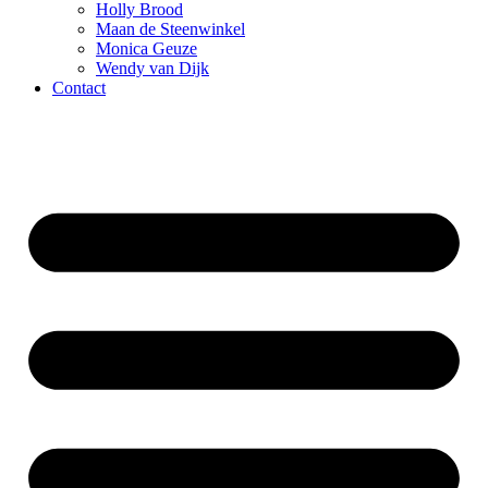
Holly Brood
Maan de Steenwinkel
Monica Geuze
Wendy van Dijk
Contact