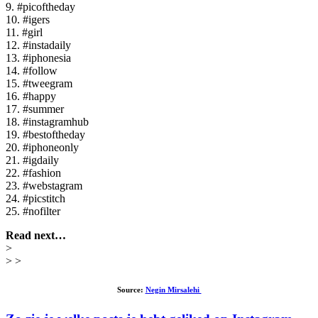
9. #picoftheday
10. #igers
11. #girl
12. #instadaily
13. #iphonesia
14. #follow
15. #tweegram
16. #happy
17. #summer
18. #instagramhub
19. #bestoftheday
20. #iphoneonly
21. #igdaily
22. #fashion
23. #webstagram
24. #picstitch
25. #nofilter
Read next…
>
> >
Source:
Negin Mirsalehi