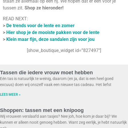
staan ze allemaal op een rij. We hopen dat er één voor je
tussen zit.
Shop ze hieronder!
READ NEXT:
>
De trends voor de lente en zomer
>
Hier shop je de mooiste pakken voor de lente
>
Klein maar fijn, deze sandalen zijn voor jou
[show_boutique_widget id=”827497″]
Tassen die iedere vrouw moet hebben
Eén tas is natuurlijk te weinig, daarom (en ja, dat is een heel goed
excuus) doen wij onszelf vaak een nieuwe tas cadeau. Het liefst
LEES MEER »
Shoppen: tassen met een knipoog
Wij vrouwen verslaafd aan tasjes? Nee joh, hoe kom je daar bij? We
kunnen er alleen nooit genoeg hebben. Want zeg eerlijk, je hebt natuurlijk