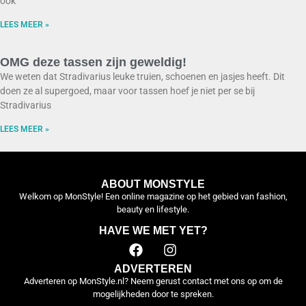
ook
LEES MEER »
OMG deze tassen zijn geweldig!
We weten dat Stradivarius leuke truien, schoenen en jasjes heeft. Dit
doen ze al supergoed, maar voor tassen hoef je niet per se bij
Stradivarius
LEES MEER »
ABOUT MONSTYLE
Welkom op MonStyle! Een online magazine op het gebied van fashion,
beauty en lifestyle.
HAVE WE MET YET?
ADVERTEREN
Adverteren op MonStyle.nl? Neem gerust contact met ons op om de
mogelijkheden door te spreken.