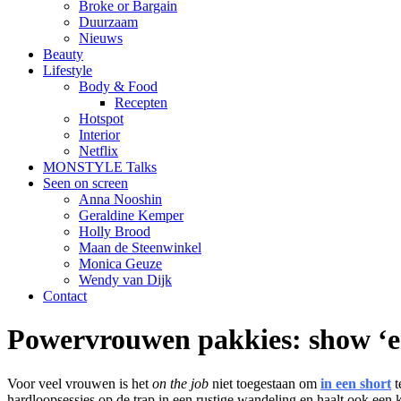
Broke or Bargain
Duurzaam
Nieuws
Beauty
Lifestyle
Body & Food
Recepten
Hotspot
Interior
Netflix
MONSTYLE Talks
Seen on screen
Anna Nooshin
Geraldine Kemper
Holly Brood
Maan de Steenwinkel
Monica Geuze
Wendy van Dijk
Contact
Powervrouwen pakkies: show ‘e
Voor veel vrouwen is het
on the job
niet toegestaan om
in een short
t
hardloopsessies op de trap in een rustige wandeling en haalt ook een 