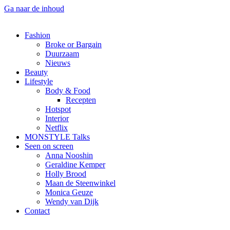
Ga naar de inhoud
Fashion
Broke or Bargain
Duurzaam
Nieuws
Beauty
Lifestyle
Body & Food
Recepten
Hotspot
Interior
Netflix
MONSTYLE Talks
Seen on screen
Anna Nooshin
Geraldine Kemper
Holly Brood
Maan de Steenwinkel
Monica Geuze
Wendy van Dijk
Contact