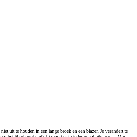
niet uit te houden in een lange broek en een blazer. Je verandert te
airco het überhaupt wel? Jij merkt er in ieder geval niks van… Om