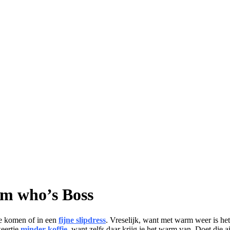
m who’s Boss
e komen of in een
fijne slipdress
. Vreselijk, want met warm weer is het 
keertje
minder koffie
, want zelfs daar krijg je het warm van. Doet die 