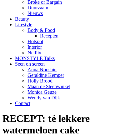
Broke or Bargain
Duurzaam
Nieuws
Beauty
Lifestyle
Body & Food
Recepten
Hotspot
Interior
Netflix
MONSTYLE Talks
Seen on screen
Anna Nooshin
Geraldine Kemper
Holly Brood
Maan de Steenwinkel
Monica Geuze
Wendy van Dijk
Contact
RECEPT: té lekkere
watermeloen cake