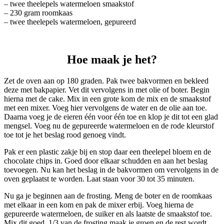
– twee theelepels watermeloen smaakstof
– 230 gram roomkaas
– twee theelepels watermeloen, gepureerd
Hoe maak je het?
Zet de oven aan op 180 graden. Pak twee bakvormen en bekleed
deze met bakpapier. Vet dit vervolgens in met olie of boter. Begin
hierna met de cake. Mix in een grote kom de mix en de smaakstof
met een mixer. Voeg hier vervolgens de water en de olie aan toe.
Daarna voeg je de eieren één voor één toe en klop je dit tot een glad
mengsel. Voeg nu de gepureerde watermeloen en de rode kleurstof
toe tot je het beslag rood genoeg vindt.
Pak er een plastic zakje bij en stop daar een theelepel bloem en de
chocolate chips in. Goed door elkaar schudden en aan het beslag
toevoegen. Nu kan het beslag in de bakvormen om vervolgens in de
oven geplaatst te worden. Laat staan voor 30 tot 35 minuten.
Nu ga je beginnen aan de frosting. Meng de boter en de roomkaas
met elkaar in een kom en pak de mixer erbij. Voeg hierna de
gepureerde watermeloen, de suiker en als laatste de smaakstof toe.
Mix dit goed. 1/3 van de frosting maak je groen en de rest wordt