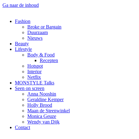
Ga naar de inhoud
Fashion
Broke or Bargain
Duurzaam
Nieuws
Beauty
Lifestyle
Body & Food
Recepten
Hotspot
Interior
Netflix
MONSTYLE Talks
Seen on screen
Anna Nooshin
Geraldine Kemper
Holly Brood
Maan de Steenwinkel
Monica Geuze
Wendy van Dijk
Contact