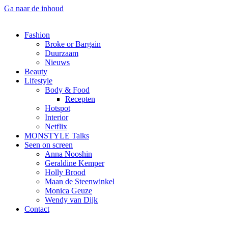
Ga naar de inhoud
Fashion
Broke or Bargain
Duurzaam
Nieuws
Beauty
Lifestyle
Body & Food
Recepten
Hotspot
Interior
Netflix
MONSTYLE Talks
Seen on screen
Anna Nooshin
Geraldine Kemper
Holly Brood
Maan de Steenwinkel
Monica Geuze
Wendy van Dijk
Contact