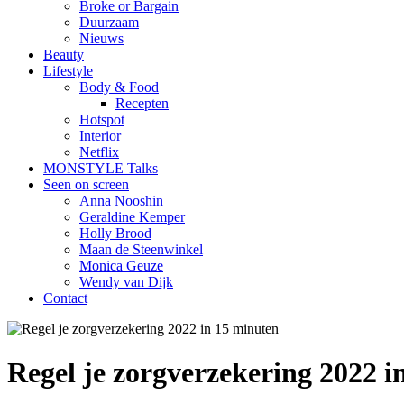
Broke or Bargain
Duurzaam
Nieuws
Beauty
Lifestyle
Body & Food
Recepten
Hotspot
Interior
Netflix
MONSTYLE Talks
Seen on screen
Anna Nooshin
Geraldine Kemper
Holly Brood
Maan de Steenwinkel
Monica Geuze
Wendy van Dijk
Contact
Regel je zorgverzekering 2022 i