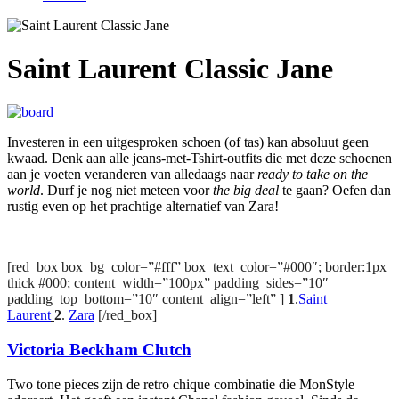
Saint Laurent Classic Jane
Investeren in een uitgesproken schoen (of tas) kan absoluut geen
kwaad. Denk aan alle jeans-met-Tshirt-outfits die met deze schoenen
aan je voeten veranderen van alledaags naar
ready to take on the
world
. Durf je nog niet meteen voor
the big deal
te gaan? Oefen dan
rustig even op het prachtige alternatief van Zara!
[red_box box_bg_color=”#fff” box_text_color=”#000″; border:1px
thick #000; content_width=”100px” padding_sides=”10″
padding_top_bottom=”10″ content_align=”left” ]
1
.
Saint
Laurent
2
.
Zara
[/red_box]
Victoria Beckham Clutch
Two tone pieces zijn de retro chique combinatie die MonStyle