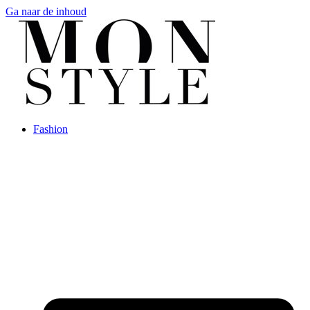
Ga naar de inhoud
Fashion