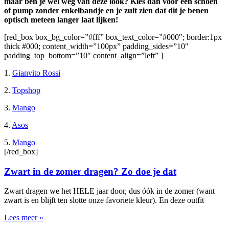
maar ben je wel weg van deze look? Kies dan voor een schoen
of pump zonder enkelbandje en je zult zien dat dit je benen
optisch meteen langer laat lijken!
[red_box box_bg_color=”#fff” box_text_color=”#000″; border:1px
thick #000; content_width=”100px” padding_sides=”10″
padding_top_bottom=”10″ content_align=”left” ]
1.
Gianvito Rossi
2.
Topshop
3.
Mango
4.
Asos
5.
Mango
[/red_box]
Zwart in de zomer dragen? Zo doe je dat
Zwart dragen we het HELE jaar door, dus óók in de zomer (want
zwart is en blijft ten slotte onze favoriete kleur). En deze outfit
Lees meer »