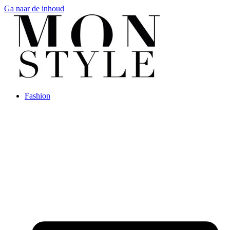
Ga naar de inhoud
Fashion