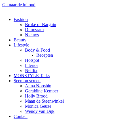
Ga naar de inhoud
Fashion
Broke or Bargain
Duurzaam
Nieuws
Beauty
Lifestyle
Body & Food
Recepten
Hotspot
Interior
Netflix
MONSTYLE Talks
Seen on screen
Anna Nooshin
Geraldine Kemper
Holly Brood
Maan de Steenwinkel
Monica Geuze
Wendy van Dijk
Contact