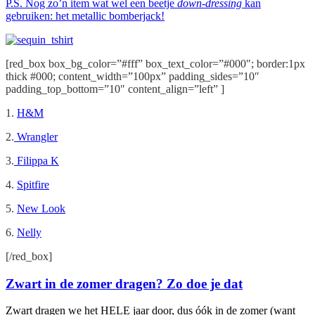
P.S. Nog zo’n item wat wel een beetje
down-dressing
kan
gebruiken: het metallic bomberjack!
[red_box box_bg_color=”#fff” box_text_color=”#000″; border:1px
thick #000; content_width=”100px” padding_sides=”10″
padding_top_bottom=”10″ content_align=”left” ]
1.
H&M
2.
Wrangler
3.
Filippa K
4.
Spitfire
5.
New Look
6.
Nelly
[/red_box]
Zwart in de zomer dragen? Zo doe je dat
Zwart dragen we het HELE jaar door, dus óók in de zomer (want