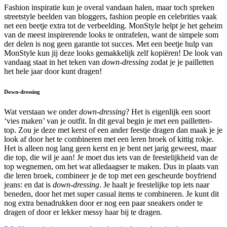
Fashion inspiratie kun je overal vandaan halen, maar toch spreken
streetstyle beelden van bloggers, fashion people en celebrities vaak
net een beetje extra tot de verbeelding. MonStyle helpt je het geheim
van de meest inspirerende looks te ontrafelen, want de simpele som
der delen is nog geen garantie tot succes. Met een beetje hulp van
MonStyle kun jij deze looks gemakkelijk zelf kopiëren! De look van
vandaag staat in het teken van
down-dressing
zodat je je pailletten
het hele jaar door kunt dragen!
Down-dressing
Wat verstaan we onder
down-dressing
? Het is eigenlijk een soort
‘vies maken’ van je outfit. In dit geval begin je met een pailletten-
top. Zou je deze met kerst of een ander feestje dragen dan maak je je
look af door het te combineren met een leren broek of kittig rokje.
Het is alleen nog lang geen kerst en je bent net jarig geweest, maar
die top, die wil je aan! Je moet dus iets van de feestelijkheid van de
top wegnemen, om het wat alledaagser te maken. Dus in plaats van
die leren broek, combineer je de top met een gescheurde boyfriend
jeans: en dat is
down-dressing
. Je haalt je feestelijke top iets naar
beneden, door het met super casual items te combineren. Je kunt dit
nog extra benadrukken door er nog een paar sneakers onder te
dragen of door er lekker messy haar bij te dragen.