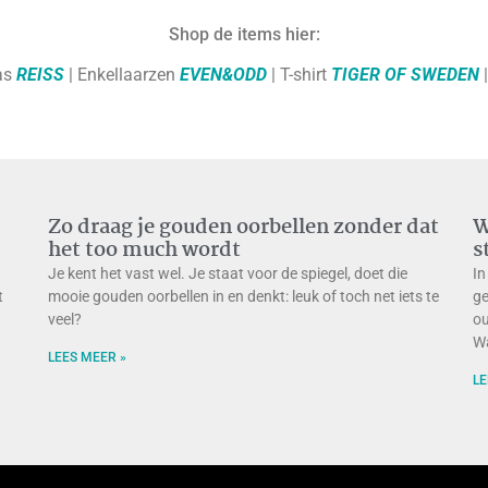
Shop de items hier:
as
REISS
| Enkellaarzen
EVEN&ODD
| T-shirt
TIGER OF SWEDEN
Zo draag je gouden oorbellen zonder dat
W
het too much wordt
s
Je kent het vast wel. Je staat voor de spiegel, doet die
In
t
mooie gouden oorbellen in en denkt: leuk of toch net iets te
ge
veel?
ou
Wa
LEES MEER »
LE