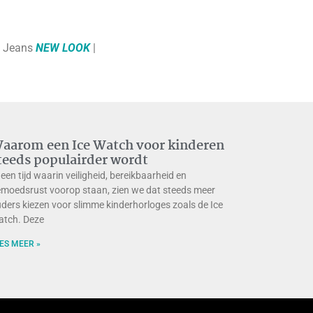
| Jeans
NEW LOOK
|
aarom een Ice Watch voor kinderen
teeds populairder wordt
 een tijd waarin veiligheid, bereikbaarheid en
moedsrust voorop staan, zien we dat steeds meer
ders kiezen voor slimme kinderhorloges zoals de Ice
tch. Deze
ES MEER »