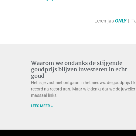
Leren jas
ONLY
| T
Waarom we ondanks de stijgende
goudprijs blijven investeren in echt
goud
Het is je vast niet ontgaan in het nieuws: de goudprijs tik
record na record aan. Maar wie denkt dat we de juwelier
massaal links
LEES MEER »