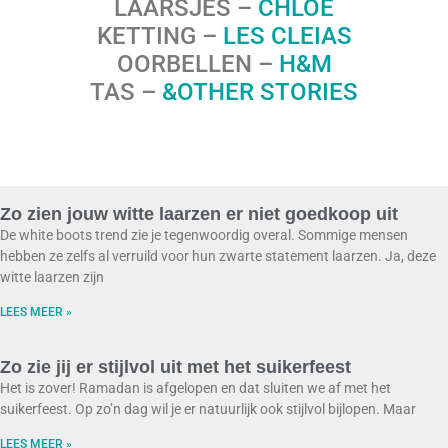
LAARSJES –
C
HLOÉ
KETTING –
LES CLEIAS
OORBELLEN –
H&M
TAS –
&OTHER STORIES
Zo zien jouw witte laarzen er niet goedkoop uit
De white boots trend zie je tegenwoordig overal. Sommige mensen
hebben ze zelfs al verruild voor hun zwarte statement laarzen. Ja, deze
witte laarzen zijn
LEES MEER »
Zo zie jij er stijlvol uit met het suikerfeest
Het is zover! Ramadan is afgelopen en dat sluiten we af met het
suikerfeest. Op zo’n dag wil je er natuurlijk ook stijlvol bijlopen. Maar
LEES MEER »