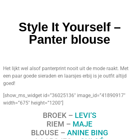
Style It Yourself –
Panter blouse
Het lijkt wel alsof panterprint nooit uit de mode raakt. Met
een paar goede sieraden en laarsjes erbij is je outfit altijd
goed!
[show_ms_widget id=”36025136″ image_id=”41890917″
width=”675″ height=”1200″]
BROEK –
LEVI’S
RIEM –
M
AJE
BLOUSE –
ANINE BING