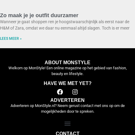
Zo maak je je outfit duurzamer
Wanneer je gaat shoppen ren je hoogstwaarschijnlijk als eerst naar de
H&M of Zara, omdat we daar nu eenmaal altijd slagen. Toch is er meer
LEES MEER »
ABOUT MONSTYLE
Welkom op MonStyle! Een online magazine op het gebied van fashion,
beauty en lifestyle.
HAVE WE MET YET?
ADVERTEREN
Adverteren op MonStyle.nl? Neem gerust contact met ons op om de
mogelijkheden door te spreken.
CONTACT