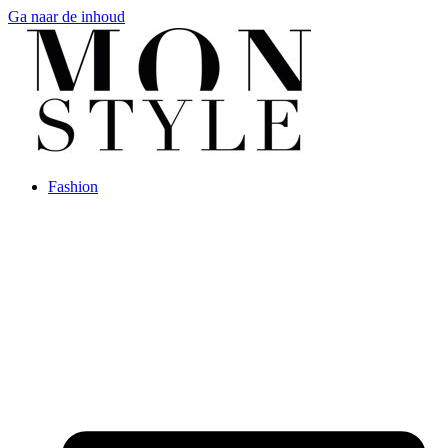
Ga naar de inhoud
Fashion