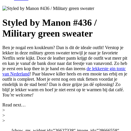
Styled by Manon #436 /
Military green sweater
Ben je nogal een koukleum? Dan is dit de ideale outfit! Verstop je
lekker in deze military green sweater terwijl je naar je favoriete
Netflix serie kijkt. Door de leather pants krijgt de outfit wat meer pit
en kan je vanaf de bank door naar dat feestje van vanavond. Zo heb
je eerst een kop thee in je hand en dan ineens
de lekkerste gin tonic
van Nederland
! Paar blauwe killer heels en een mooie tas erbij en je
outfit is compleet. Moet je eerst nog een stuk fietsen voordat je
eindelijk in de stad bent? Dan is deze grijze jas dé oplossing! Zo
blijf je lekker warm en hoef je niet eerst op te warmen bij dat café.
You’re welcome!
Read next…
>
>
>
[show_ms_widget id=”26627338″ image_id=”28666558″