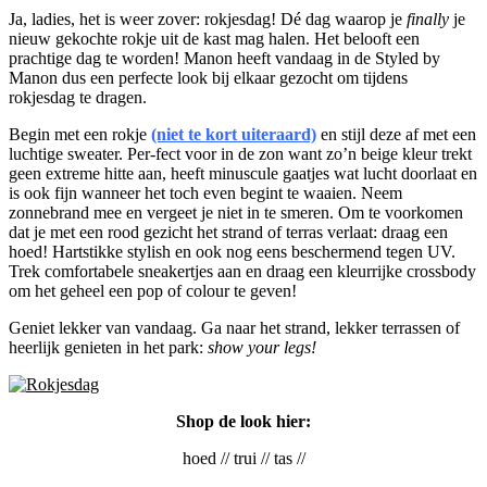
Ja, ladies, het is weer zover: rokjesdag! Dé dag waarop je
finally
je
nieuw gekochte rokje uit de kast mag halen. Het belooft een
prachtige dag te worden! Manon heeft vandaag in de Styled by
Manon dus een perfecte look bij elkaar gezocht om tijdens
rokjesdag te dragen.
Begin met een rokje
(niet te kort uiteraard)
en stijl deze af met een
luchtige sweater. Per-fect voor in de zon want zo’n beige kleur trekt
geen extreme hitte aan, heeft minuscule gaatjes wat lucht doorlaat en
is ook fijn wanneer het toch even begint te waaien. Neem
zonnebrand mee en vergeet je niet in te smeren. Om te voorkomen
dat je met een rood gezicht het strand of terras verlaat: draag een
hoed! Hartstikke stylish en ook nog eens beschermend tegen UV.
Trek comfortabele sneakertjes aan en draag een kleurrijke crossbody
om het geheel een pop of colour te geven!
Geniet lekker van vandaag. Ga naar het strand, lekker terrassen of
heerlijk genieten in het park:
show your legs!
Shop de look hier:
hoed // trui // tas //