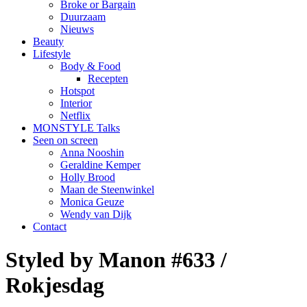
Broke or Bargain
Duurzaam
Nieuws
Beauty
Lifestyle
Body & Food
Recepten
Hotspot
Interior
Netflix
MONSTYLE Talks
Seen on screen
Anna Nooshin
Geraldine Kemper
Holly Brood
Maan de Steenwinkel
Monica Geuze
Wendy van Dijk
Contact
Styled by Manon #633 /
Rokjesdag