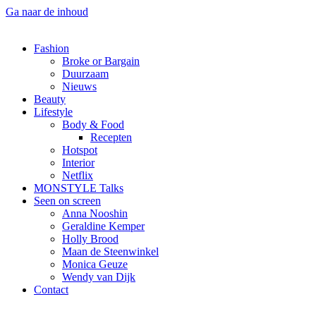
Ga naar de inhoud
Fashion
Broke or Bargain
Duurzaam
Nieuws
Beauty
Lifestyle
Body & Food
Recepten
Hotspot
Interior
Netflix
MONSTYLE Talks
Seen on screen
Anna Nooshin
Geraldine Kemper
Holly Brood
Maan de Steenwinkel
Monica Geuze
Wendy van Dijk
Contact