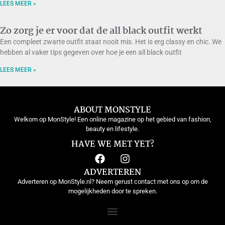
LEES MEER »
Zo zorg je er voor dat de all black outfit werkt
Een compleet zwarte outfit staat nooit mis. Het is erg classy en chic. We
hebben al vaker tips gegeven over hoe je een all black outfit
LEES MEER »
ABOUT MONSTYLE
Welkom op MonStyle! Een online magazine op het gebied van fashion,
beauty en lifestyle.
HAVE WE MET YET?
ADVERTEREN
Adverteren op MonStyle.nl? Neem gerust contact met ons op om de
mogelijkheden door te spreken.