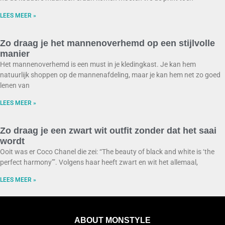
LEES MEER »
Zo draag je het mannenoverhemd op een stijlvolle
manier
Het mannenoverhemd is een must in je kledingkast. Je kan hem
natuurlijk shoppen op de mannenafdeling, maar je kan hem net zo goed
lenen van
LEES MEER »
Zo draag je een zwart wit outfit zonder dat het saai
wordt
Ooit was er Coco Chanel die zei: “The beauty of black and white is ‘the
perfect harmony’”. Volgens haar heeft zwart en wit het allemaal,
LEES MEER »
ABOUT MONSTYLE