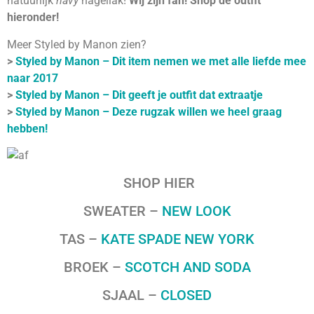
natuurlijk
navy
nagellak!
Wij zijn fan! Shop de outfit
hieronder!
Meer Styled by Manon zien?
>
Styled by Manon – Dit item nemen we met alle liefde mee
naar 2017
>
Styled by Manon – Dit geeft je outfit dat extraatje
>
Styled by Manon – Deze rugzak willen we heel graag
hebben!
SHOP HIER
SWEATER –
NEW LOOK
TAS –
KATE SPADE NEW YORK
BROEK –
SCOTCH AND SODA
SJAAL –
CLOSED