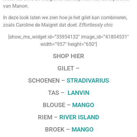
van Manon.
In deze look laten we zien hoe je het gilet kan combineren,
zoals Caroline de Maigret dat doet.
Effortlessly chic
[show_ms_widget id=”35954132″ image_id=”41804531″
width=”957″ height=”650″]
SHOP HIER
GILET –
SCHOENEN –
STRADIVARIUS
TAS –
LANVIN
BLOUSE –
MANGO
RIEM –
RIVER ISLAND
BROEK –
MANGO