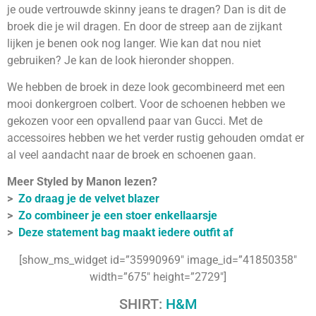
je oude vertrouwde skinny jeans te dragen? Dan is dit de
broek die je wil dragen. En door de streep aan de zijkant
lijken je benen ook nog langer. Wie kan dat nou niet
gebruiken? Je kan de look hieronder shoppen.
We hebben de broek in deze look gecombineerd met een
mooi donkergroen colbert. Voor de schoenen hebben we
gekozen voor een opvallend paar van Gucci. Met de
accessoires hebben we het verder rustig gehouden omdat er
al veel aandacht naar de broek en schoenen gaan.
Meer Styled by Manon lezen?
>
Zo draag je de velvet blazer
>
Zo combineer je een stoer enkellaarsje
>
Deze statement bag maakt iedere outfit af
[show_ms_widget id=”35990969″ image_id=”41850358″
width=”675″ height=”2729″]
SHIRT:
H&M