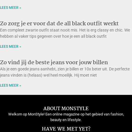
LEES MEER »
Zo zorg je er voor dat de all black outfit werkt
Een compleet zwarte outfit staat nooit mis. Het is erg classy en chic. We
hebben al vaker tips gegeven over hoe je een all black outfit
LEES MEER »
Zo vind jij de beste jeans voor jouw billen
Als je een goede jeans aanhebt, zien je billen er 10x beter uit. De perfecte
jeans vinden is (helaas) wel heel moeilijk. Hij moet niet
LEES MEER »
ABOUT MONSTYLE
Welkom op MonStyle! Een online magazine op het gebied van fashion,
beauty en lifestyle.
HAVE WE MET YET?