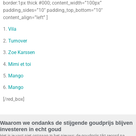
border:1px thick #000; content_width=”100px”
padding_sides=”10″ padding_top_bottom=”10″
content_align=”left” ]
1.
Vila
2.
Turnover
3.
Zoe Karssen
4.
Mimi et toi
5.
Mango
6.
Mango
[/red_box]
Waarom we ondanks de stijgende goudprijs blijven
investeren in echt goud
Het is je vast niet ontgaan in het nieuws: de goudprijs tikt record na