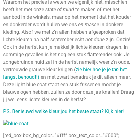
Waarom het precies is weten we eigenlijk niet, misschien
heeft het met onze
state of mind
te maken of met het
aanbod in de winkels, maar op het moment dat het kouder
en donkerder wordt hullen we ons
en masse
in donkere
kleding. Alsof we met z’n allen hebben afgesproken dat
lichte kleuren na half september echt
not done
zijn. Onzin!
Ook in de herfst kun je makkelijk lichte kleuren dragen. In
sommige gevallen is het nog een stuk flatterender ook. Je
zongebruinde huid zal in de herfst namelijk weer z’n oude,
vertrouwde grauwe kleur krijgen (
zie hier hoe je je
tan
het
langst behoudt!)
en met zwart benadruk je dit alleen maar.
Deze light blue coat staat een stuk frisser en mocht je
blauwe ogen hebben, zullen ze door deze jas knallen! Draag
jij wel eens lichte kleuren in de herfst?
P.S. Benieuwd welke kleur jou het beste staat? Kijk hier!
[red_box box_bg_color=”#fff” box_text_color=”#000″;