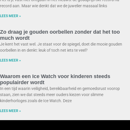
record aan. Maar wie denkt dat we de juwelier massaal links
LEES MEER »
Zo draag je gouden oorbellen zonder dat het too
much wordt
Je kent het vast wel. Je staat voor de spiegel, doet die mooie gouden
oorbellen in en denkt: leuk of toch net iets te veel?
LEES MEER »
Waarom een Ice Watch voor kinderen steeds
populairder wordt
In een tijd waarin veiligheid, bereikbaarheid en gemoedsrust voorop
staan, zien we dat steeds meer ouders kiezen voor slimme
kinderhorloges zoals de Ice Watch. Deze
LEES MEER »