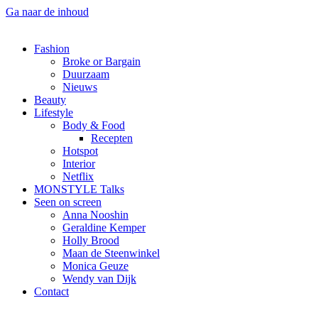
Ga naar de inhoud
Fashion
Broke or Bargain
Duurzaam
Nieuws
Beauty
Lifestyle
Body & Food
Recepten
Hotspot
Interior
Netflix
MONSTYLE Talks
Seen on screen
Anna Nooshin
Geraldine Kemper
Holly Brood
Maan de Steenwinkel
Monica Geuze
Wendy van Dijk
Contact